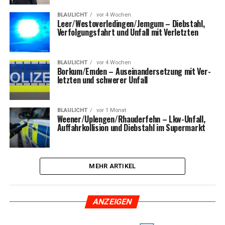
BLAULICHT
vor 4 Wochen
Leer/Westoverledingen/Jemgum – Dieb­stahl,
Ver­fol­gungs­fahrt und Unfall mit Verletzten
BLAULICHT
vor 4 Wochen
Borkum/Emden – Aus­ein­an­der­set­zung mit Ver­
letz­ten und schwe­rer Unfall
BLAULICHT
vor 1 Monat
Weener/Uplengen/Rhauderfehn – Lkw-Unfall,
Auf­fahr­kol­li­si­on und Dieb­stahl im Supermarkt
MEHR ARTIKEL
ANZEI­GEN