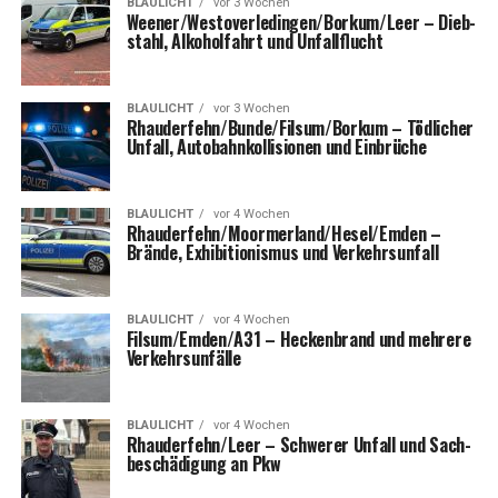
BLAULICHT
vor 3 Wochen
Weener/Westoverledingen/Borkum/Leer – Dieb­
stahl, Alko­hol­fahrt und Unfallflucht
BLAULICHT
vor 3 Wochen
Rhauderfehn/Bunde/Filsum/Borkum – Töd­li­cher
Unfall, Auto­bahn­kol­li­sio­nen und Einbrüche
BLAULICHT
vor 4 Wochen
Rhauderfehn/Moormerland/Hesel/Emden –
Brän­de, Exhi­bi­tio­nis­mus und Verkehrsunfall
BLAULICHT
vor 4 Wochen
Filsum/Emden/A31 – Hecken­brand und meh­re­re
Verkehrsunfälle
BLAULICHT
vor 4 Wochen
Rhauderfehn/Leer – Schwe­rer Unfall und Sach­
be­schä­di­gung an Pkw