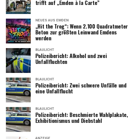
trifft auf „Emden à la Carte”
NEUES AUS EMDEN
„Hit the Trog“: Wenn 2.100 Qua­drat­me­ter
Beton zur größ­ten Lein­wand Emdens
werden
BLAULICHT
Poli­zei­be­richt: Alko­hol und zwei
Unfallfluchten
BLAULICHT
Poli­zei­be­richt: Zwei schwe­re Unfäl­le und
eine Unfallflucht
BLAULICHT
Poli­zei­be­richt: Beschmier­te Wahl­pla­ka­te,
Exhi­bi­tio­nis­mus und Diebstahl
ANZEIGE