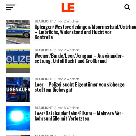
BLAULICHT
vor 2 Wochen
Uplengen/Westoverledingen/Moormerland/Ostrha
– Ein­brü­che, Wider­stand und Flucht vor
Kontrolle
BLAULICHT
vor 2 Wochen
Weener/Bunde/Leer/Jemgum – Aus­ein­an­der­
set­zung, Unfall­flucht und Großbrand
BLAULICHT
vor 2 Wochen
Leer – Poli­zei sucht Eigen­tü­mer von sicher­ge­
stell­tem Diebesgut
BLAULICHT
vor 3 Wochen
Leer/Ostrhauderfehn/Filsum – Meh­re­re Ver­
kehrs­un­fäl­le mit Verletzten