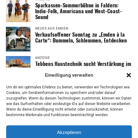
Spar­kas­sen-Som­mer­büh­ne in Fald­ern:
Indie-Folk, Ame­ri­ca­na und West-Coast-
Sound
NEUES AUS EMDEN
Ver­kaufs­of­fe­ner Sonn­tag zu „Emden à la
Car­te“: Bum­meln, Schlem­men, Entdecken
ANZEIGE
Teb­bens Haus­tech­nik sucht Ver­stär­kung im
Kun­den­dienst: Hand­werk mit Ver­ant­wor­
tung und Perspektive
Einwilligung verwalten
Um dir ein optimales Erlebnis zu bieten, verwenden wir Technologien wie
Cookies, um Geräteinformationen zu speichern und/oder darauf
zuzugreifen. Wenn du diesen Technologien zustimmst, können wir Daten
wie das Surfverhalten oder eindeutige IDs auf dieser Website verarbeiten.
Wenn du deine Einwillligung nicht erteilst oder zurückziehst, können
bestimmte Merkmale und Funktionen beeinträchtigt werden.
Akzeptieren