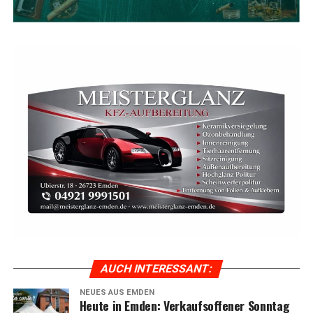
AUCH INTER­ES­SANT:
NEUES AUS EMDEN
Heu­te in Emden: Ver­kaufs­of­fe­ner Sonn­tag