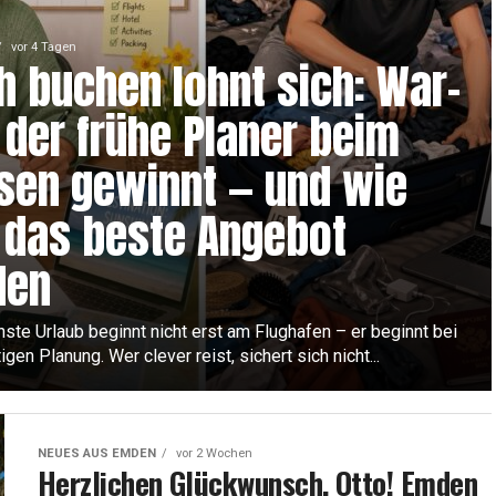
vor 4 Tagen
h buchen lohnt sich: War­
der frü­he Pla­ner beim
­sen gewinnt — und wie
 das bes­te Ange­bot
den
s­te Urlaub beginnt nicht erst am Flug­ha­fen – er beginnt bei
ti­gen Pla­nung. Wer cle­ver reist, sichert sich nicht...
NEUES AUS EMDEN
vor 2 Wochen
Herz­li­chen Glück­wunsch, Otto! Emden