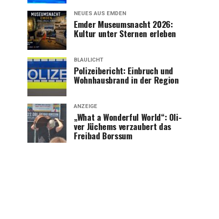
NEUES AUS EMDEN
Emder Muse­ums­nacht 2026:
Kul­tur unter Ster­nen erleben
BLAULICHT
Poli­zei­be­richt: Ein­bruch und
Wohn­haus­brand in der Region
ANZEIGE
„What a Won­derful World“: Oli­
ver Jüchems ver­zau­bert das
Frei­bad Borssum