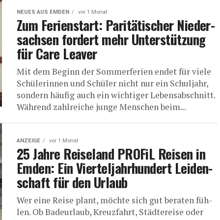
NEUES AUS EMDEN
vor 1 Monat
Zum Feri­en­start: Pari­tä­ti­scher Nie­der­
sach­sen for­dert mehr Unter­stüt­zung
für Care Leaver
Mit dem Beginn der Som­mer­fe­ri­en endet für vie­le
Schü­le­rin­nen und Schü­ler nicht nur ein Schul­jahr,
son­dern häu­fig auch ein wich­ti­ger Lebens­ab­schnitt.
Wäh­rend zahl­rei­che jun­ge Men­schen beim...
ANZEIGE
vor 1 Monat
25 Jah­re Rei­se­land PRO­FiL Rei­sen in
Emden: Ein Vier­tel­jahr­hun­dert Lei­den­
schaft für den Urlaub
Wer eine Rei­se plant, möch­te sich gut bera­ten füh­
len. Ob Bade­ur­laub, Kreuz­fahrt, Städ­te­rei­se oder