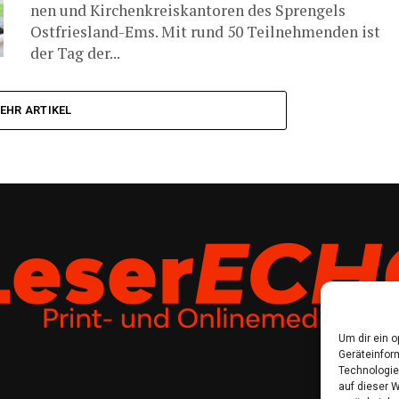
nen und Kir­chen­kreis­kan­to­ren des Spren­gels
Ostfriesland-Ems. Mit rund 50 Teil­neh­men­den ist
der Tag der...
EHR ARTIKEL
Um dir ein 
Geräteinfor
Technologie
auf dieser W