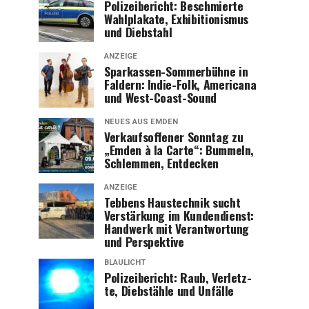
Poli­zei­be­richt: Beschmier­te
Wahl­pla­ka­te, Exhi­bi­tio­nis­mus
und Diebstahl
ANZEIGE
Spar­kas­sen-Som­mer­büh­ne in
Fald­ern: Indie-Folk, Ame­ri­ca­na
und West-Coast-Sound
NEUES AUS EMDEN
Ver­kaufs­of­fe­ner Sonn­tag zu
„Emden à la Car­te“: Bum­meln,
Schlem­men, Entdecken
ANZEIGE
Teb­bens Haus­tech­nik sucht
Ver­stär­kung im Kun­den­dienst:
Hand­werk mit Ver­ant­wor­tung
und Perspektive
BLAULICHT
Poli­zei­be­richt: Raub, Ver­letz­
te, Dieb­stäh­le und Unfälle