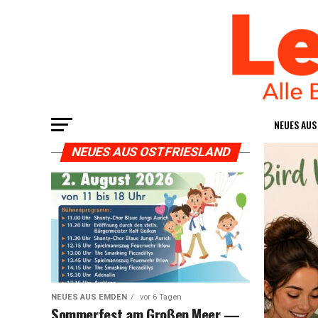
NEU­ES AU
NEUES AUS OSTFRIESLAND
NEUES AUS EMDEN
vor 6 Tagen
Som­mer­fest am Gro­ßen Meer —