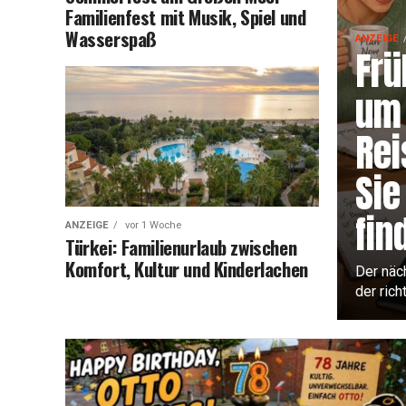
Fami­li­en­fest mit Musik, Spiel und
Wasserspaß
ANZEIGE
Frü
um 
Rei
Sie
fin
ANZEIGE
vor 1 Woche
Tür­kei: Fami­li­en­ur­laub zwi­schen
Kom­fort, Kul­tur und Kinderlachen
Der näch
der rich­