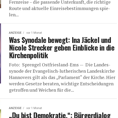
Fern­rei­se – die pas­sen­de Unter­kunft, die rich­ti­ge
Rou­te und aktu­el­le Ein­rei­se­be­stim­mun­gen spie­
len...
ANZEIGE
vor 1 Monat
Was Syn­oda­le bewegt: Ina Jäckel und
Nico­le Stre­cker geben Ein­bli­cke in die
Kirchenpolitik
Foto: Spren­gel Ostfriesland-Ems — Die Lan­des­
syn­ode der Evan­ge­lisch-luthe­ri­schen Lan­des­kir­che
Han­no­vers gilt als das „Par­la­ment“ der Kir­che. Hier
wer­den Geset­ze bera­ten, wich­ti­ge Ent­schei­dun­gen
getrof­fen und Wei­chen für die...
ANZEIGE
vor 1 Monat
„Du bist Demo­kra­tie.“: Bür­ger­dia­log