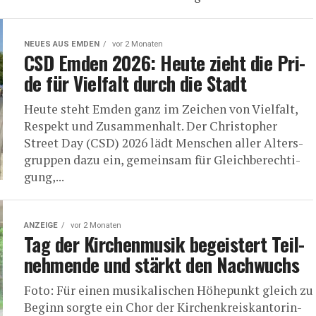
NEUES AUS EMDEN
vor 2 Monaten
CSD Emden 2026: Heu­te zieht die Pri­
de für Viel­falt durch die Stadt
Heu­te steht Emden ganz im Zei­chen von Viel­falt,
Respekt und Zusam­men­halt. Der Chris­to­pher
Street Day (CSD) 2026 lädt Men­schen aller Alters­
grup­pen dazu ein, gemein­sam für Gleich­be­rech­ti­
gung,...
ANZEIGE
vor 2 Monaten
Tag der Kir­chen­mu­sik begeis­tert Teil­
neh­men­de und stärkt den Nachwuchs
Foto: Für einen musi­ka­li­schen Höhe­punkt gleich zu
Beginn sorg­te ein Chor der Kir­chen­kreis­kan­to­rin­