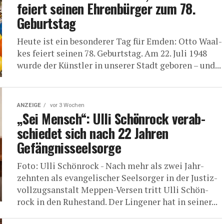
fei­ert sei­nen Ehren­bür­ger zum 78.
Geburtstag
Heu­te ist ein beson­de­rer Tag für Emden: Otto Waal­
kes fei­ert sei­nen 78. Geburts­tag. Am 22. Juli 1948
wur­de der Künst­ler in unse­rer Stadt gebo­ren – und...
ANZEIGE
vor 3 Wochen
„Sei Mensch“: Ulli Schön­rock ver­ab­
schie­det sich nach 22 Jah­ren
Gefängnisseelsorge
Foto: Ulli Schönrock - Nach mehr als zwei Jahr­
zehn­ten als evan­ge­li­scher Seel­sor­ger in der Jus­tiz­
voll­zugs­an­stalt Meppen-Ver­sen tritt Ulli Schön­
rock in den Ruhe­stand. Der Lin­ge­ner hat in sei­ner...