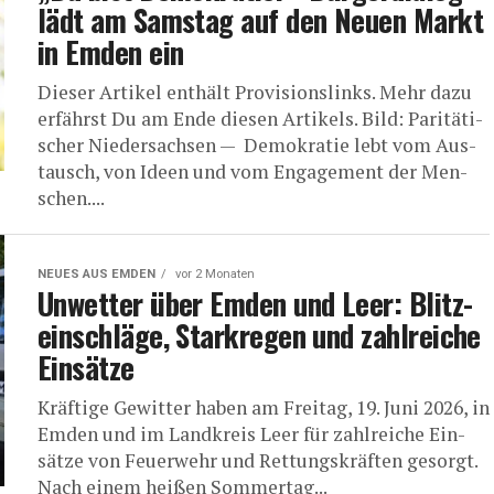
lädt am Sams­tag auf den Neu­en Markt
in Emden ein
Die­ser Arti­kel ent­hält Pro­vi­si­ons­links. Mehr dazu
erfährst Du am Ende die­sen Artikels. Bild: Pari­tä­ti­
scher Niedersachsen — Demo­kra­tie lebt vom Aus­
tausch, von Ideen und vom Enga­ge­ment der Men­
schen....
NEUES AUS EMDEN
vor 2 Monaten
Unwet­ter über Emden und Leer: Blitz­
ein­schlä­ge, Stark­re­gen und zahl­rei­che
Einsätze
Kräf­ti­ge Gewit­ter haben am Frei­tag, 19. Juni 2026, in
Emden und im Land­kreis Leer für zahl­rei­che Ein­
sät­ze von Feu­er­wehr und Ret­tungs­kräf­ten gesorgt.
Nach einem hei­ßen Som­mer­tag...