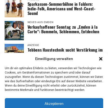
Spar­kas­sen-Som­mer­büh­ne in Fald­ern:
Indie-Folk, Ame­ri­ca­na und West-Coast-
Sound
NEUES AUS EMDEN
Ver­kaufs­of­fe­ner Sonn­tag zu „Emden à la
Car­te“: Bum­meln, Schlem­men, Entdecken
ANZEIGE
Teb­bens Haus­tech­nik sucht Ver­stär­kung im
Kun­den­dienst: Hand­werk mit Ver­ant­wor­
tung und Perspektive
Einwilligung verwalten
Um dir ein optimales Erlebnis zu bieten, verwenden wir Technologien wie
Cookies, um Geräteinformationen zu speichern und/oder darauf
zuzugreifen. Wenn du diesen Technologien zustimmst, können wir Daten
wie das Surfverhalten oder eindeutige IDs auf dieser Website verarbeiten.
Wenn du deine Einwillligung nicht erteilst oder zurückziehst, können
bestimmte Merkmale und Funktionen beeinträchtigt werden.
Akzeptieren