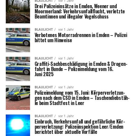
BLAULICHT
vor 1 Jahr
Drei Poli­zei­ein­sät­ze in Emden, Wee­ner und
Moorm­er­land: Ver­kehrs­un­fall­flucht, ver­letz­te
Beam­tin­nen und ille­ga­ler Vogelschuss
BLAULICHT
vor 1 Jahr
Ver­bo­te­nes Motor­rad­ren­nen in Emden – Poli­zei
bit­tet um Hinweise
BLAULICHT
vor 1 Jahr
Graf­fi­ti-Sach­be­schä­di­gung in Emden & Dro­gen­
fahrt in Bun­de – Poli­zei­mel­dung vom 16.
Juni 2025
BLAULICHT
vor 1 Jahr
Poli­zei­mel­dung vom 15. Juni: Kör­per­ver­let­zun­
gen nach dem CSD in Emden – Taschen­dieb­stäh­
le beim Stadt­fest in Leer
BLAULICHT
vor 1 Jahr
Ein­bruch, Ver­kehrs­un­fall und gefähr­li­che Kör­
per­ver­let­zung: Poli­zei­in­spek­ti­on Leer/Emden
berich­tet über aktu­el­le Vorfälle