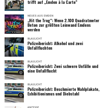
trifft auf „Emden à la Carte”
NEUES AUS EMDEN
„Hit the Trog“: Wenn 2.100 Qua­drat­me­ter
Beton zur größ­ten Lein­wand Emdens
werden
BLAULICHT
Poli­zei­be­richt: Alko­hol und zwei
Unfallfluchten
BLAULICHT
Poli­zei­be­richt: Zwei schwe­re Unfäl­le und
eine Unfallflucht
BLAULICHT
Poli­zei­be­richt: Beschmier­te Wahl­pla­ka­te,
Exhi­bi­tio­nis­mus und Diebstahl
ANZEIGE