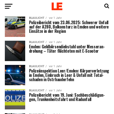
BLAULICHT
vor 1 Jahr
Poli­zei­be­richt vom 23.06.2025: Schwe­rer Unfall
auf der A280, Bal­kon­sturz in Emden und wei­te­re
Ein­sät­ze in der Region
BLAULICHT
vor 1 Jahr
Emden: Geld­bör­sen­dieb­stahl unter Mes­se­r­an­
dro­hung – Täter flüch­te­ten mit E‑Scooter
BLAULICHT
vor 1 Jahr
Poli­zei­in­spek­ti­on Leer/Emden: Kör­per­ver­let­zung
in Emden, Ein­bruch in Leer & Unfall mit Total­
scha­den in Ostrhauderfehn
BLAULICHT
vor 1 Jahr
Poli­zei­be­richt vom 19. Juni: Sach­be­schä­di­gun­
gen, Trun­ken­heits­fahrt und Radunfall