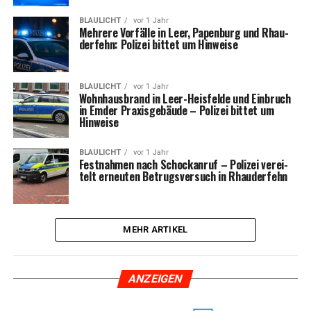
BLAULICHT
vor 1 Jahr
Meh­re­re Vor­fäl­le in Leer, Papen­burg und Rhau­
der­fehn: Poli­zei bit­tet um Hinweise
BLAULICHT
vor 1 Jahr
Wohn­haus­brand in Leer-Heis­fel­de und Ein­bruch
in Emder Pra­xis­ge­bäu­de – Poli­zei bit­tet um
Hinweise
BLAULICHT
vor 1 Jahr
Fest­nah­men nach Schock­an­ruf – Poli­zei ver­ei­
telt erneu­ten Betrugs­ver­such in Rhauderfehn
MEHR ARTIKEL
ANZEI­GEN