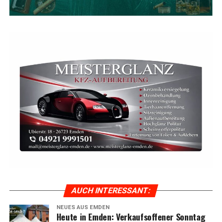
AUCH INTER­ES­SANT:
NEUES AUS EMDEN
Heu­te in Emden: Ver­kaufs­of­fe­ner Sonn­tag