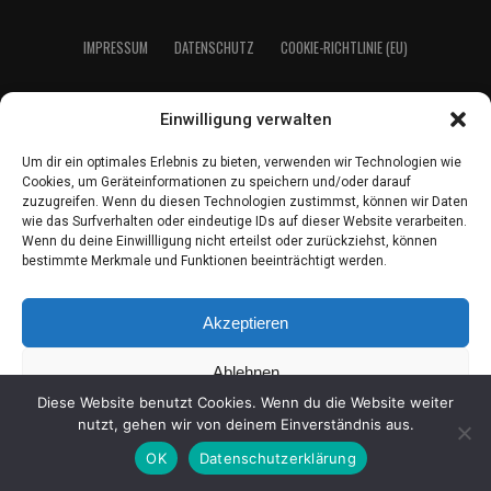
IMPRES­SUM
DATEN­SCHUTZ
COO­KIE-RICH­T­­LI­­NIE (EU)
Einwilligung verwalten
2021 LeserEcho Verlag
Um dir ein optimales Erlebnis zu bieten, verwenden wir Technologien wie
Cookies, um Geräteinformationen zu speichern und/oder darauf
zuzugreifen. Wenn du diesen Technologien zustimmst, können wir Daten
wie das Surfverhalten oder eindeutige IDs auf dieser Website verarbeiten.
Wenn du deine Einwillligung nicht erteilst oder zurückziehst, können
bestimmte Merkmale und Funktionen beeinträchtigt werden.
Akzeptieren
Ablehnen
Diese Website benutzt Cookies. Wenn du die Website weiter
Einstellungen ansehen
nutzt, gehen wir von deinem Einverständnis aus.
OK
Datenschutzerklärung
Coo­kie-Richt­li­nie
Daten­schutz
Impres­sum