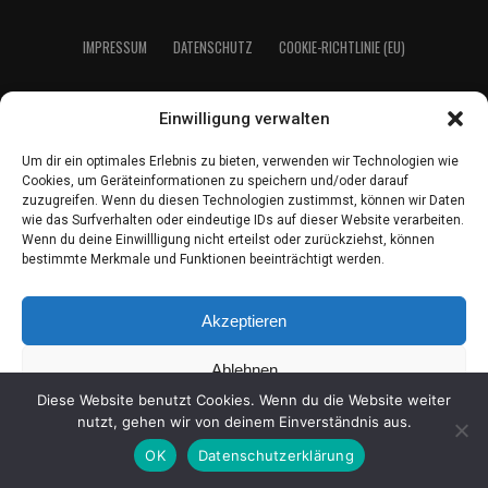
IMPRES­SUM
DATEN­SCHUTZ
COO­KIE-RICH­T­­LI­­NIE (EU)
Einwilligung verwalten
2021 LeserEcho Verlag
Um dir ein optimales Erlebnis zu bieten, verwenden wir Technologien wie
Cookies, um Geräteinformationen zu speichern und/oder darauf
zuzugreifen. Wenn du diesen Technologien zustimmst, können wir Daten
wie das Surfverhalten oder eindeutige IDs auf dieser Website verarbeiten.
Wenn du deine Einwillligung nicht erteilst oder zurückziehst, können
bestimmte Merkmale und Funktionen beeinträchtigt werden.
Akzeptieren
Ablehnen
Diese Website benutzt Cookies. Wenn du die Website weiter
Einstellungen ansehen
nutzt, gehen wir von deinem Einverständnis aus.
OK
Datenschutzerklärung
Coo­kie-Richt­li­nie
Daten­schutz
Impres­sum