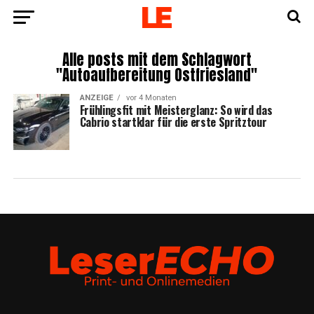
Alle posts mit dem Schlagwort
"Autoaufbereitung Ostfriesland"
ANZEIGE
vor 4 Monaten
Früh­lings­fit mit Meis­ter­glanz: So wird das
Cabrio start­klar für die ers­te Spritztour