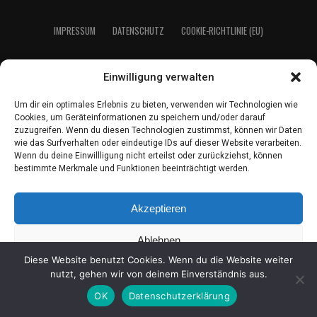
IMPRES­SUM
DATEN­SCHUTZ
COO­KIE-RICH­T­­LI­­NIE (EU)
Einwilligung verwalten
2021 LeserEcho Verlag
Um dir ein optimales Erlebnis zu bieten, verwenden wir Technologien wie
Cookies, um Geräteinformationen zu speichern und/oder darauf
zuzugreifen. Wenn du diesen Technologien zustimmst, können wir Daten
wie das Surfverhalten oder eindeutige IDs auf dieser Website verarbeiten.
Wenn du deine Einwillligung nicht erteilst oder zurückziehst, können
bestimmte Merkmale und Funktionen beeinträchtigt werden.
Akzeptieren
Ablehnen
Diese Website benutzt Cookies. Wenn du die Website weiter
Einstellungen ansehen
nutzt, gehen wir von deinem Einverständnis aus.
OK
Datenschutzerklärung
Coo­kie-Richt­li­nie
Daten­schutz
Impres­sum