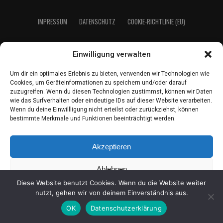
IMPRES­SUM
DATEN­SCHUTZ
COO­KIE-RICH­T­­LI­­NIE (EU)
Einwilligung verwalten
2021 LeserEcho Verlag
Um dir ein optimales Erlebnis zu bieten, verwenden wir Technologien wie
Cookies, um Geräteinformationen zu speichern und/oder darauf
zuzugreifen. Wenn du diesen Technologien zustimmst, können wir Daten
wie das Surfverhalten oder eindeutige IDs auf dieser Website verarbeiten.
Wenn du deine Einwillligung nicht erteilst oder zurückziehst, können
bestimmte Merkmale und Funktionen beeinträchtigt werden.
Akzeptieren
Ablehnen
Diese Website benutzt Cookies. Wenn du die Website weiter
Einstellungen ansehen
nutzt, gehen wir von deinem Einverständnis aus.
OK
Datenschutzerklärung
Coo­kie-Richt­li­nie
Daten­schutz
Impres­sum