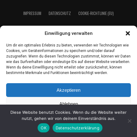
IMPRES­SUM
DATEN­SCHUTZ
COO­KIE-RICH­T­­LI­­NIE (EU)
Einwilligung verwalten
2021 LeserEcho Verlag
Um dir ein optimales Erlebnis zu bieten, verwenden wir Technologien wie
Cookies, um Geräteinformationen zu speichern und/oder darauf
zuzugreifen. Wenn du diesen Technologien zustimmst, können wir Daten
wie das Surfverhalten oder eindeutige IDs auf dieser Website verarbeiten.
Wenn du deine Einwillligung nicht erteilst oder zurückziehst, können
bestimmte Merkmale und Funktionen beeinträchtigt werden.
Akzeptieren
Ablehnen
Diese Website benutzt Cookies. Wenn du die Website weiter
Einstellungen ansehen
nutzt, gehen wir von deinem Einverständnis aus.
OK
Datenschutzerklärung
Coo­kie-Richt­li­nie
Daten­schutz
Impres­sum