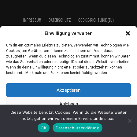
IMPRES­SUM
DATEN­SCHUTZ
COO­KIE-RICH­T­­LI­­NIE (EU)
Einwilligung verwalten
2021 LeserEcho Verlag
Um dir ein optimales Erlebnis zu bieten, verwenden wir Technologien wie
Cookies, um Geräteinformationen zu speichern und/oder darauf
zuzugreifen. Wenn du diesen Technologien zustimmst, können wir Daten
wie das Surfverhalten oder eindeutige IDs auf dieser Website verarbeiten.
Wenn du deine Einwillligung nicht erteilst oder zurückziehst, können
bestimmte Merkmale und Funktionen beeinträchtigt werden.
Akzeptieren
Ablehnen
Diese Website benutzt Cookies. Wenn du die Website weiter
Einstellungen ansehen
nutzt, gehen wir von deinem Einverständnis aus.
OK
Datenschutzerklärung
Coo­kie-Richt­li­nie
Daten­schutz
Impres­sum