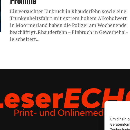
Promille
Ein ver­such­ter Ein­bruch in Rhau­der­fehn sowie eine
Trun­ken­heits­fahrt mit extrem hohem Alko­hol­wert
in Moorm­er­land haben die Poli­zei am Wochen­en­de
beschäftigt. Rhau­der­fehn – Ein­bruch in Gewer­be­hal­
le scheitert...
Um dir ein 
Geräteinfor
Technologie