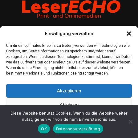
Einwilligung verwalten
IMPRES­SUM
DATEN­SCHUTZ
COO­KIE-RICH­T­­LI­­NIE (EU)
Um dir ein optimales Erlebnis zu bieten, verwenden wir Technologien wie
Cookies, um Geräteinformationen zu speichern und/oder darauf
zuzugreifen. Wenn du diesen Technologien zustimmst, können wir Daten
wie das Surfverhalten oder eindeutige IDs auf dieser Website verarbeiten.
2021 LeserEcho Verlag
Wenn du deine Einwillligung nicht erteilst oder zurückziehst, können
bestimmte Merkmale und Funktionen beeinträchtigt werden.
Akzeptieren
Ablehnen
Diese Website benutzt Cookies. Wenn du die Website weiter
Einstellungen ansehen
nutzt, gehen wir von deinem Einverständnis aus.
OK
Datenschutzerklärung
Coo­kie-Richt­li­nie
Daten­schutz
Impres­sum