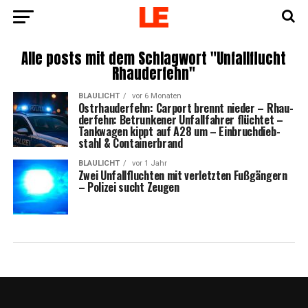
Alle posts mit dem Schlagwort "Unfallflucht
Rhauderfehn"
BLAULICHT
vor 6 Monaten
Ost­rhau­der­fehn: Car­port brennt nie­der – Rhau­
der­fehn: Betrun­ke­ner Unfall­fah­rer flüch­tet –
Tank­wa­gen kippt auf A28 um – Ein­bruch­dieb­
stahl & Containerbrand
BLAULICHT
vor 1 Jahr
Zwei Unfall­fluch­ten mit ver­letz­ten Fuß­gän­gern
– Poli­zei sucht Zeugen