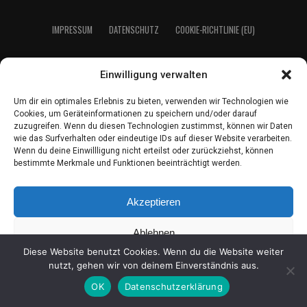
IMPRES­SUM
DATEN­SCHUTZ
COO­KIE-RICH­T­­LI­­NIE (EU)
Einwilligung verwalten
2021 LeserEcho Verlag
Um dir ein optimales Erlebnis zu bieten, verwenden wir Technologien wie
Cookies, um Geräteinformationen zu speichern und/oder darauf
zuzugreifen. Wenn du diesen Technologien zustimmst, können wir Daten
wie das Surfverhalten oder eindeutige IDs auf dieser Website verarbeiten.
Wenn du deine Einwillligung nicht erteilst oder zurückziehst, können
bestimmte Merkmale und Funktionen beeinträchtigt werden.
Akzeptieren
Ablehnen
Diese Website benutzt Cookies. Wenn du die Website weiter
Einstellungen ansehen
nutzt, gehen wir von deinem Einverständnis aus.
OK
Datenschutzerklärung
Coo­kie-Richt­li­nie
Daten­schutz
Impres­sum