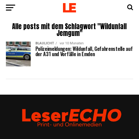
Alle posts mit dem Schlagwort "Wildunfall
Jemgum"
BLAULICHT
vor 10 Monaten
Poli­zei­mel­dun­gen: Wild­un­fall, Gefah­ren­stel­le auf
der A31 und Vor­fäl­le in Emden