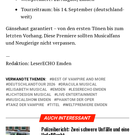
Tour­zeit­raum: bis 14. Sep­tem­ber (deutsch­land­
weit)
Gän­se­haut garan­tiert – von den ers­ten Tönen bis zum
letz­ten Vor­hang. Die­se Pre­mie­re soll­ten Musi­cal­fans
und Neu­gie­ri­ge nicht verpassen.
—
Redak­ti­on: Lese­r­ECHO Emden
VERWANDTE THEMEN:
BEST OF VAMPIRE AND MORE
DEUTSCHLANDTOUR 2026
DRACULA MUSICAL
ELISABETH MUSICAL
EMDEN
LESERECHO EMDEN
LICHTDESIGN MUSICAL
LIVE-ENTERTAINMENT
MUSICALSHOW EMDEN
PHANTOM DER OPER
TANZ DER VAMPIRE
TITEL
WELTPREMIERE EMDEN
AUCH INTERESSANT
Poli­zei­be­richt: Zwei schwe­re Unfäl­le und eine
Unfallflucht