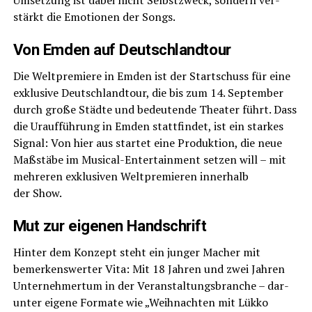
stärkt die Emo­tio­nen der Songs.
Von Emden auf Deutschlandtour
Die Welt­pre­mie­re in Emden ist der Start­schuss für eine
exklu­si­ve Deutsch­land­tour, die bis zum 14. Sep­tem­ber
durch gro­ße Städ­te und bedeu­ten­de Thea­ter führt. Dass
die Urauf­füh­rung in Emden statt­fin­det, ist ein star­kes
Signal: Von hier aus star­tet eine Pro­duk­ti­on, die neue
Maß­stä­be im Musi­cal-Enter­tain­ment set­zen will – mit
meh­re­ren exklu­si­ven Welt­pre­mie­ren inner­halb
der Show.
Mut zur eige­nen Handschrift
Hin­ter dem Kon­zept steht ein jun­ger Macher mit
bemer­kens­wer­ter Vita: Mit 18 Jah­ren und zwei Jah­ren
Unter­neh­mer­tum in der Ver­an­stal­tungs­bran­che – dar­
un­ter eige­ne For­ma­te wie „Weih­nach­ten mit Lük­ko