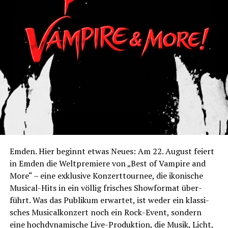
Emden. Hier beginnt etwas Neu­es: Am 22. August fei­ert
in Emden die Welt­pre­mie­re von „Best of Vam­pi­re and
More“ – eine exklu­si­ve Kon­zert­tour­nee, die iko­ni­sche
Musi­cal-Hits in ein völ­lig fri­sches Show­for­mat über­
führt. Was das Publi­kum erwar­tet, ist weder ein klas­si­
sches Musi­cal­kon­zert noch ein Rock-Event, son­dern
eine hoch­dy­na­mi­sche Live-Pro­duk­ti­on, die Musik, Licht,