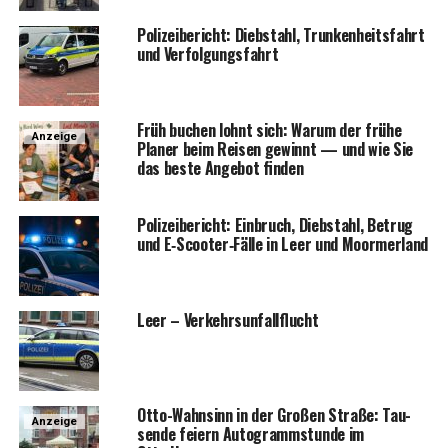
Poli­zei­be­richt: Dieb­stahl, Trun­ken­heits­fahrt
und Verfolgungsfahrt
Früh buchen lohnt sich: War­um der frü­he
Anzeige
Pla­ner beim Rei­sen gewinnt — und wie Sie
das bes­te Ange­bot finden
Poli­zei­be­richt: Ein­bruch, Dieb­stahl, Betrug
und E‑Scooter‑Fälle in Leer und Moormerland
Leer – Verkehrsunfallflucht
Otto-Wahn­sinn in der Gro­ßen Stra­ße: Tau­
Anzeige
sen­de fei­ern Auto­gramm­stun­de im