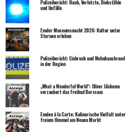
Poli­zei­be­richt: Raub, Ver­letz­te, Dieb­stäh­le
und Unfälle
Emder Muse­ums­nacht 2026: Kul­tur unter
Ster­nen erleben
Poli­zei­be­richt: Ein­bruch und Wohn­haus­brand
in der Region
„What a Won­derful World“: Oli­ver Jüchems
Anzeige
ver­zau­bert das Frei­bad Borssum
Emden à la Car­te: Kuli­na­ri­sche Viel­falt unter
Anzeige
frei­em Him­mel am Neu­en Markt