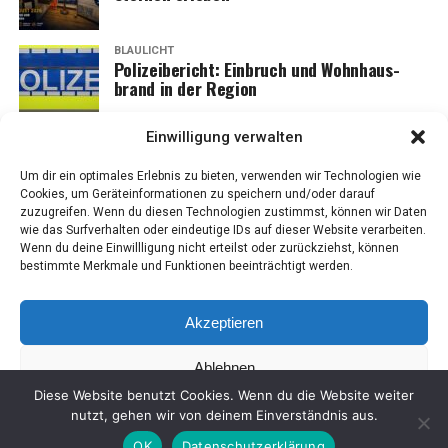
BLAULICHT
Poli­zei­be­richt: Ein­bruch und Wohn­haus­
brand in der Region
Einwilligung verwalten
Um dir ein optimales Erlebnis zu bieten, verwenden wir Technologien wie
Cookies, um Geräteinformationen zu speichern und/oder darauf
zuzugreifen. Wenn du diesen Technologien zustimmst, können wir Daten
wie das Surfverhalten oder eindeutige IDs auf dieser Website verarbeiten.
Wenn du deine Einwillligung nicht erteilst oder zurückziehst, können
bestimmte Merkmale und Funktionen beeinträchtigt werden.
Akzeptieren
Ablehnen
IMPRES­SUM
DATEN­SCHUTZ
COO­KIE-RICH­T­­LI­­NIE (EU)
Diese Website benutzt Cookies. Wenn du die Website weiter
Einstellungen ansehen
nutzt, gehen wir von deinem Einverständnis aus.
OK
Datenschutzerklärung
2021 LeserEcho Verlag