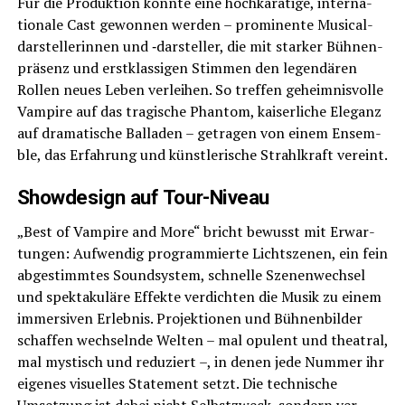
Für die Pro­duk­ti­on konn­te eine hoch­ka­rä­ti­ge, inter­na­
tio­na­le Cast gewon­nen wer­den – pro­mi­nen­te Musi­cal­
dar­stel­le­rin­nen und ‑dar­stel­ler, die mit star­ker Büh­nen­
prä­senz und erst­klas­si­gen Stim­men den legen­dä­ren
Rol­len neu­es Leben ver­lei­hen. So tref­fen geheim­nis­vol­le
Vam­pi­re auf das tra­gi­sche Phan­tom, kai­ser­li­che Ele­ganz
auf dra­ma­ti­sche Bal­la­den – getra­gen von einem Ensem­
ble, das Erfah­rung und künst­le­ri­sche Strahl­kraft vereint.
Show­de­sign auf Tour-Niveau
„Best of Vam­pi­re and More“ bricht bewusst mit Erwar­
tun­gen: Auf­wen­dig pro­gram­mier­te Licht­sze­nen, ein fein
abge­stimm­tes Sound­sys­tem, schnel­le Sze­nen­wech­sel
und spek­ta­ku­lä­re Effek­te ver­dich­ten die Musik zu einem
immersi­ven Erleb­nis. Pro­jek­tio­nen und Büh­nen­bil­der
schaf­fen wech­seln­de Wel­ten – mal opu­lent und thea­tral,
mal mys­tisch und redu­ziert –, in denen jede Num­mer ihr
eige­nes visu­el­les State­ment setzt. Die tech­ni­sche
Umset­zung ist dabei nicht Selbst­zweck, son­dern ver­