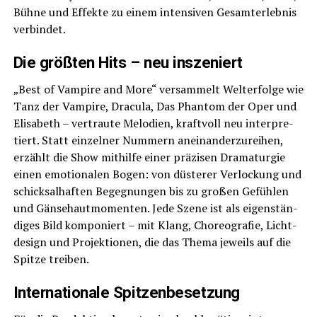
Büh­ne und Effek­te zu einem inten­si­ven Gesamt­erleb­nis
verbindet.
Die größ­ten Hits – neu inszeniert
„Best of Vam­pi­re and More“ ver­sam­melt Welt­erfol­ge wie
Tanz der Vam­pi­re, Dra­cu­la, Das Phan­tom der Oper und
Eli­sa­beth – ver­trau­te Melo­dien, kraft­voll neu inter­pre­
tiert. Statt ein­zel­ner Num­mern anein­an­der­zu­rei­hen,
erzählt die Show mit­hil­fe einer prä­zi­sen Dra­ma­tur­gie
einen emo­tio­na­len Bogen: von düs­te­rer Ver­lo­ckung und
schick­sal­haf­ten Begeg­nun­gen bis zu gro­ßen Gefüh­len
und Gän­se­haut­mo­men­ten. Jede Sze­ne ist als eigen­stän­
di­ges Bild kom­po­niert – mit Klang, Cho­reo­gra­fie, Licht­
de­sign und Pro­jek­tio­nen, die das The­ma jeweils auf die
Spit­ze treiben.
Inter­na­tio­na­le Spitzenbesetzung