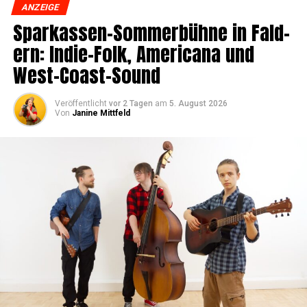
ANZEIGE
Spar­kas­sen-Som­mer­büh­ne in Fald­
ern: Indie-Folk, Ame­ri­ca­na und
West-Coast-Sound
Veröffentlicht
vor 2 Tagen
am
5. August 2026
Von
Janine Mittfeld