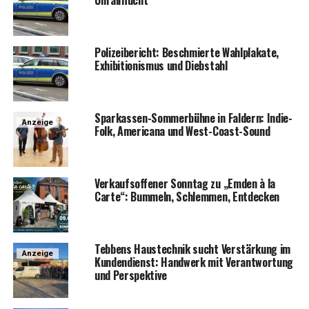
Poli­zei­be­richt: Beschmier­te Wahl­pla­ka­te,
Exhi­bi­tio­nis­mus und Diebstahl
Spar­kas­sen-Som­mer­büh­ne in Fald­ern: Indie-
Anzeige
Folk, Ame­ri­ca­na und West-Coast-Sound
Ver­kaufs­of­fe­ner Sonn­tag zu „Emden à la
Car­te“: Bum­meln, Schlem­men, Entdecken
Teb­bens Haus­tech­nik sucht Ver­stär­kung im
Anzeige
Kun­den­dienst: Hand­werk mit Ver­ant­wor­tung
und Perspektive