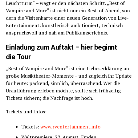
Leucht­turm“ – wagt er den nächs­ten Schritt. „Best of
Vam­pi­re and More“ ist nicht nur ein Best-of-Abend, son­
dern die Visi­ten­kar­te einer neu­en Gene­ra­ti­on von Live-
Enter­tain­ment: künst­le­risch ambi­tio­niert, tech­nisch
anspruchs­voll und nah am Publikumserlebnis.
Ein­la­dung zum Auf­takt – hier beginnt
die Tour
„Best of Vam­pi­re and More“ ist eine Lie­bes­er­klä­rung an
gro­ße Musik­thea­ter-Momen­te – und zugleich ihr Update
für heu­te: packend, sinn­lich, über­ra­schend. Wer die
Urauf­füh­rung erle­ben möch­te, soll­te sich früh­zei­tig
Tickets sichern; die Nach­fra­ge ist hoch.
Tickets und Infos:
Tickets:
www.rventertainment.info
Welt­pre­mie­re: 22. August, Emden