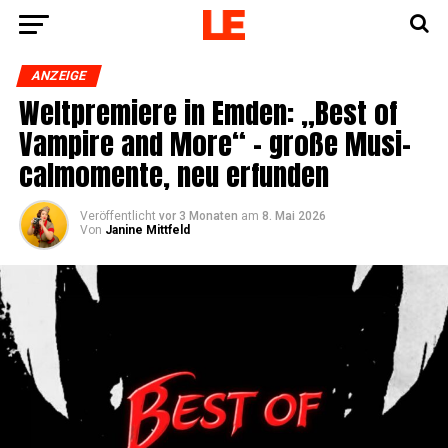
ANZEIGE
Welt­pre­mie­re in Emden: „Best of
Vam­pi­re and More“ – gro­ße Musi­
cal­mo­men­te, neu erfunden
Veröffentlicht
vor 3 Monaten
am
8. Mai 2026
Von
Janine Mittfeld