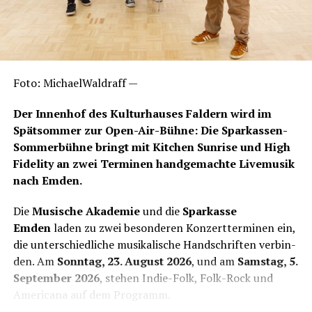
Foto: Michael­Wald­raff —
Der Innen­hof des Kul­tur­hau­ses Fald­ern wird im
Spät­som­mer zur Open-Air-Büh­ne: Die Spar­kas­sen-
Som­mer­büh­ne bringt mit Kit­chen Sun­ri­se und High
Fide­li­ty an zwei Ter­mi­nen hand­ge­mach­te Live­mu­sik
nach Emden.
Die
Musi­sche Aka­de­mie
und die
Spar­kas­se
Emden
laden zu zwei beson­de­ren Kon­zert­ter­mi­nen ein,
die unter­schied­li­che musi­ka­li­sche Hand­schrif­ten ver­bin­
den. Am
Sonn­tag, 23. August 2026
, und am
Sams­tag, 5.
Sep­tem­ber 2026
, ste­hen Indie-Folk, Folk-Rock und
Ame­ri­ca­na auf dem Programm.