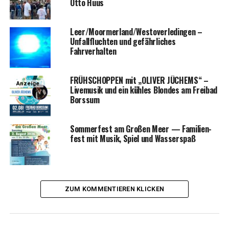
Otto Huus
Leer/Moormerland/Westoverledingen –
Unfall­fluch­ten und gefähr­li­ches
Fahrverhalten
FRÜHSCHOPPEN mit „OLIVER JÜCHEMS“ –
Anzeige
Live­mu­sik und ein küh­les Blon­des am Frei­bad
Borssum
Som­mer­fest am Gro­ßen Meer — Fami­li­en­
fest mit Musik, Spiel und Wasserspaß
ZUM KOMMENTIEREN KLICKEN