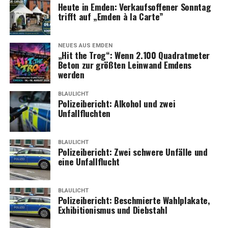
Poli­zei Emden 04921–8910
Heu­te in Emden: Ver­kaufs­of­fe­ner Sonn­tag
Auto­bahn­po­li­zei Leer 0491–960740
trifft auf „Emden à la Carte”
Poli­zei­sta­ti­on Bor­kum 04922–91860
Poli­zei­sta­ti­on Bun­de 04953–921520
NEUES AUS EMDEN
Poli­zei­sta­ti­on Fils­um 04957–928120
„Hit the Trog“: Wenn 2.100 Qua­drat­me­ter
Beton zur größ­ten Lein­wand Emdens
Poli­zei­sta­ti­on Hesel 04950–995570
werden
Poli­zei­sta­ti­on Jem­gum 04958–910420
Poli­zei­sta­ti­on Moorm­er­land 04954–955450
BLAULICHT
Poli­zei­sta­ti­on Ost­rhau­der­fehn 04952–829680
Poli­zei­be­richt: Alko­hol und zwei
Unfallfluchten
Poli­zei­sta­ti­on Rhau­der­fehn 04952–9230
Poli­zei­sta­ti­on Uple­n­gen 04956–927450
Poli­zei­sta­ti­on Wee­ner 04951–914820
BLAULICHT
Poli­zei­sta­ti­on Wes­t­ov­er­le­din­gen 04955–937920
Poli­zei­be­richt: Zwei schwe­re Unfäl­le und
eine Unfallflucht
—
Redak­ti­on: Lese­r­ECHO Emden
BLAULICHT
Quel­le: Poli­zei­in­spek­ti­on Leer/Emden (ots)
Poli­zei­be­richt: Beschmier­te Wahl­pla­ka­te,
Exhi­bi­tio­nis­mus und Diebstahl