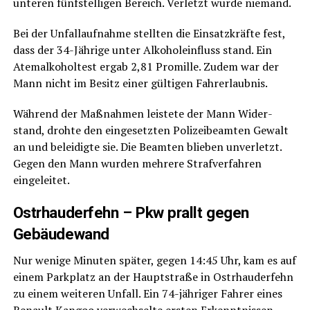
unte­ren fünf­stel­li­gen Bereich. Ver­letzt wur­de niemand.
Bei der Unfall­auf­nah­me stell­ten die Ein­satz­kräf­te fest,
dass der 34-Jäh­ri­ge unter Alko­hol­ein­fluss stand. Ein
Atem­al­ko­hol­test ergab 2,81 Pro­mil­le. Zudem war der
Mann nicht im Besitz einer gül­ti­gen Fahrerlaubnis.
Wäh­rend der Maß­nah­men leis­te­te der Mann Wider­
stand, droh­te den ein­ge­setz­ten Poli­zei­be­am­ten Gewalt
an und belei­dig­te sie. Die Beam­ten blie­ben unver­letzt.
Gegen den Mann wur­den meh­re­re Straf­ver­fah­ren
eingeleitet.
Ost­rhau­der­fehn – Pkw prallt gegen
Gebäudewand
Nur weni­ge Minu­ten spä­ter, gegen 14:45 Uhr, kam es auf
einem Park­platz an der Haupt­stra­ße in Ost­rhau­der­fehn
zu einem wei­te­ren Unfall. Ein 74-jäh­ri­ger Fah­rer eines
Renault Kan­goo ver­wech­sel­te ers­ten Erkennt­nis­sen