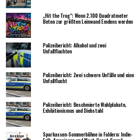
„Hit the Trog“: Wenn 2.100 Qua­drat­me­ter
Beton zur größ­ten Lein­wand Emdens werden
Poli­zei­be­richt: Alko­hol und zwei
Unfallfluchten
Poli­zei­be­richt: Zwei schwe­re Unfäl­le und eine
Unfallflucht
Poli­zei­be­richt: Beschmier­te Wahl­pla­ka­te,
Exhi­bi­tio­nis­mus und Diebstahl
Spar­kas­sen-Som­mer­büh­ne in Fald­ern: Indie-
Anzeige