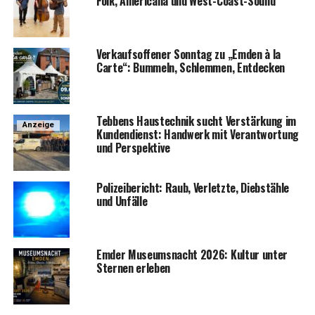
Folk, Ame­ri­ca­na und West-Coast-Sound
Ver­kaufs­of­fe­ner Sonn­tag zu „Emden à la
Car­te“: Bum­meln, Schlem­men, Entdecken
Teb­bens Haus­tech­nik sucht Ver­stär­kung im
Anzeige
Kun­den­dienst: Hand­werk mit Ver­ant­wor­tung
und Perspektive
Poli­zei­be­richt: Raub, Ver­letz­te, Dieb­stäh­le
und Unfälle
Emder Muse­ums­nacht 2026: Kul­tur unter
Ster­nen erleben