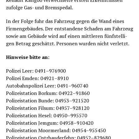
zufol­ge Gas- und Bremspedal.
In der Fol­ge fuhr das Fahr­zeug gegen die Wand eines
Fir­men­ge­bäu­des. Der ent­stan­de­ne Scha­den am Fahr­zeug
sowie am Gebäu­de wird auf einen mitt­le­ren fünf­stel­li­
gen Betrag geschätzt. Per­so­nen wur­den nicht verletzt.
Hin­wei­se bit­te an:
Poli­zei Leer: 0491–976900
Poli­zei Emden: 04921–8910
Auto­bahn­po­li­zei Leer: 0491–960740
Poli­zei­sta­ti­on Bor­kum: 04922–91860
Poli­zei­sta­ti­on Bun­de: 04953–921520
Poli­zei­sta­ti­on Fils­um: 04957–928120
Poli­zei­sta­ti­on Hesel: 04950–995570
Poli­zei­sta­ti­on Jem­gum: 04958–910420
Poli­zei­sta­ti­on Moorm­er­land: 04954–955450
Poli­zei­sta­ti­on Ost­rhau­der­fehn: 04952–829680