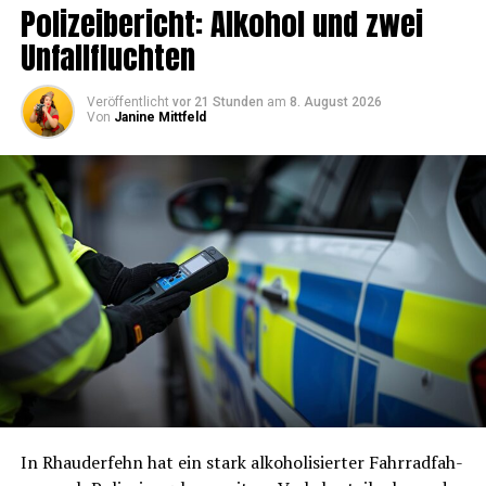
Poli­zei­be­richt: Alko­hol und zwei
Unfallfluchten
Veröffentlicht
vor 21 Stunden
am
8. August 2026
Von
Janine Mittfeld
In Rhau­der­fehn hat ein stark alko­ho­li­sier­ter Fahr­rad­fah­