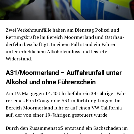
Zwei Ver­kehrs­un­fäl­le haben am Diens­tag Poli­zei und
Ret­tungs­kräf­te im Bereich Moorm­er­land und Ost­rhau­
der­fehn beschäf­tigt. In einem Fall stand ein Fah­rer
unter erheb­li­chem Alko­hol­ein­fluss und leis­te­te
Widerstand.
A31/Moormerland – Auf­fahr­un­fall unter
Alko­hol und ohne Führerschein
Am 19. Mai gegen 14:40 Uhr befuhr ein 34-jäh­ri­ger Fah­
rer eines Ford Cou­gar die A31 in Rich­tung Lin­gen. Im
Bereich Moorm­er­land fuhr er auf einen VW Cali­for­nia
auf, der von einer 19-Jäh­ri­gen gesteu­ert wurde.
Durch den Zusam­men­stoß ent­stand ein Sach­scha­den im