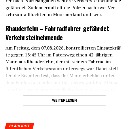
rer nach Poli­zei­an­ga­ben wei­te­re Ver­kehrs­teil­neh­men­de
gefähr­det. Zudem ermit­telt die Poli­zei nach zwei Ver­
kehrs­un­fall­fluch­ten in Moorm­er­land und Leer.
Rhau­der­fehn – Fahr­rad­fah­rer gefähr­det
Verkehrsteilnehmende
Am Frei­tag, dem 07.08.2026, kon­trol­lier­ten Ein­satz­kräf­
te gegen 18:45 Uhr im Paters­weg einen 42-jäh­ri­gen
Mann aus Rhau­der­fehn, der mit sei­nem Fahr­rad im
öffent­li­chen Ver­kehrs­raum unter­wegs war. Dabei stell­
ten die Beam­ten fest, dass der Mann erheb­lich unter
dem Ein­fluss alko­ho­li­scher Geträn­ke stand. Ein Atem­al­
ko­hol­test ergab eine Atem­al­ko­hol­kon­zen­tra­ti­on von
3,17 Pro­mil­le. Eine Blut­ent­nah­me wur­de durchgeführt.
WEITERLESEN
Nach Anga­ben einer Zeu­gin soll der Mann zuvor durch
das Fah­ren in den Gegen­ver­kehr zwei wei­te­re Ver­kehrs­
teil­neh­men­de gefähr­det haben. Die Poli­zei bit­tet die bis­
BLAULICHT