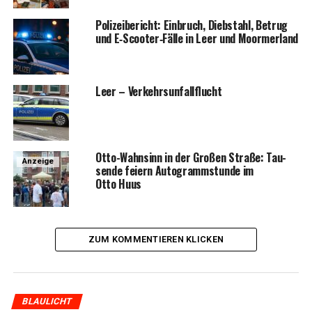
Poli­zei­be­richt: Ein­bruch, Dieb­stahl, Betrug
und E‑Scooter‑Fälle in Leer und Moormerland
Leer – Verkehrsunfallflucht
Otto-Wahn­sinn in der Gro­ßen Stra­ße: Tau­
Anzeige
sen­de fei­ern Auto­gramm­stun­de im
Otto Huus
ZUM KOMMENTIEREN KLICKEN
BLAULICHT