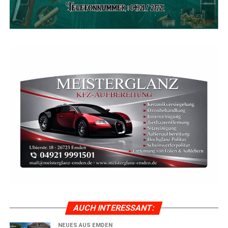
un­fall­flucht. Nach bis­he­ri­gen Erkennt­nis­sen stieß ein
bis­lang unbe­kann­ter Ver­kehrs­teil­neh­mer ver­mut­lich
beim Wen­den oder Aus­par­ken mit sei­nem Fahr­zeug
gegen einen gepark­ten wei­ßen Seat Ibi­za. Auf­grund des
ent­stan­de­nen Scha­dens geht die Poli­zei der­zeit davon
aus, dass der Zusam­men­stoß mög­li­cher­wei­se mit einer
Anhän­ger­kupp­lung erfolgte.
Es ent­stand ein Scha­den im unte­ren vier­stel­li­gen
Bereich. Die ver­ur­sa­chen­de Per­son ent­fern­te sich
anschlie­ßend von der Unfall­stel­le, ohne sich um die
Scha­dens­re­gu­lie­rung zu küm­mern oder den erfor­der­li­
chen Pflich­ten als Unfall­be­tei­lig­te bezie­hungs­wei­se
Unfall­be­tei­lig­ter nach­zu­kom­men. Zeu­gin­nen und Zeu­
gen, die den Unfall beob­ach­tet haben oder Hin­wei­se zum
ver­ur­sa­chen­den Fahr­zeug geben kön­nen, wer­den gebe­
ten, sich bei der Poli­zei zu melden.
AUCH INTER­ES­SANT:
Poli­zei Leer 0491–976900
NEUES AUS EMDEN