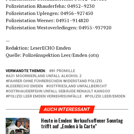
Poli­zei­sta­ti­on Rhau­der­fehn: 04952–9230
Poli­zei­sta­ti­on Uple­n­gen: 04956–927450
Poli­zei­sta­ti­on Wee­ner: 04951–914820
Poli­zei­sta­ti­on Wes­t­ov­er­le­din­gen: 04955–937920
—
Redak­ti­on: Lese­r­ECHO Emden
Quel­le: Poli­zei­in­spek­ti­on Leer/Emden (ots)
VERWANDTE THEMEN:
81 PROMILLE
A31 MOORMERLAND UNFALL ALKOHOL 2
FAHRER OHNE FÜHRERSCHEIN WIDERSTAND POLIZEI
LESERECHO EMDEN
OSTFRIESLAND UNFALLBERICHT
OSTRHAUDERFEHN UNFALL GEBÄUDE RENAULT KANGOO
POLIZEI LEER EMDEN VERKEHRSUNFÄLLE
POLIZEI LEER/EMDEN
AUCH INTERESSANT
Heu­te in Emden: Ver­kaufs­of­fe­ner Sonn­tag
trifft auf „Emden à la Carte”