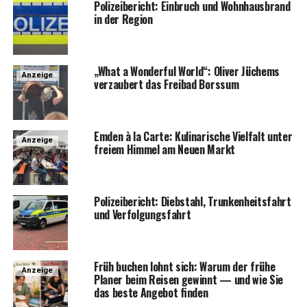
Poli­zei­be­richt: Ein­bruch und Wohn­haus­brand
in der Region
„What a Won­derful World“: Oli­ver Jüchems
Anzeige
ver­zau­bert das Frei­bad Borssum
Emden à la Car­te: Kuli­na­ri­sche Viel­falt unter
Anzeige
frei­em Him­mel am Neu­en Markt
Poli­zei­be­richt: Dieb­stahl, Trun­ken­heits­fahrt
und Verfolgungsfahrt
Früh buchen lohnt sich: War­um der frü­he
Anzeige
Pla­ner beim Rei­sen gewinnt — und wie Sie
das bes­te Ange­bot finden