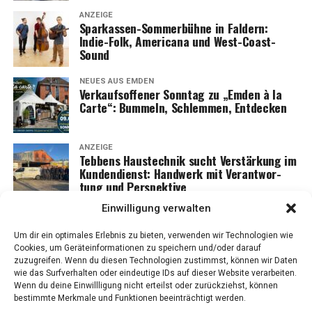
ANZEIGE
Spar­kas­sen-Som­mer­büh­ne in Fald­ern:
Indie-Folk, Ame­ri­ca­na und West-Coast-
Sound
NEUES AUS EMDEN
Ver­kaufs­of­fe­ner Sonn­tag zu „Emden à la
Car­te“: Bum­meln, Schlem­men, Entdecken
ANZEIGE
Teb­bens Haus­tech­nik sucht Ver­stär­kung im
Kun­den­dienst: Hand­werk mit Ver­ant­wor­
tung und Perspektive
Einwilligung verwalten
Um dir ein optimales Erlebnis zu bieten, verwenden wir Technologien wie
Cookies, um Geräteinformationen zu speichern und/oder darauf
zuzugreifen. Wenn du diesen Technologien zustimmst, können wir Daten
wie das Surfverhalten oder eindeutige IDs auf dieser Website verarbeiten.
Wenn du deine Einwillligung nicht erteilst oder zurückziehst, können
bestimmte Merkmale und Funktionen beeinträchtigt werden.