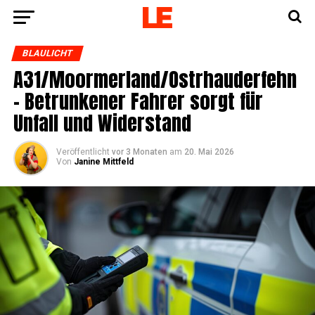
BLAULICHT
A31/Moormerland/Ostrhauderfehn
– Betrun­ke­ner Fah­rer sorgt für
Unfall und Widerstand
Veröffentlicht
vor 3 Monaten
am
20. Mai 2026
Von
Janine Mittfeld