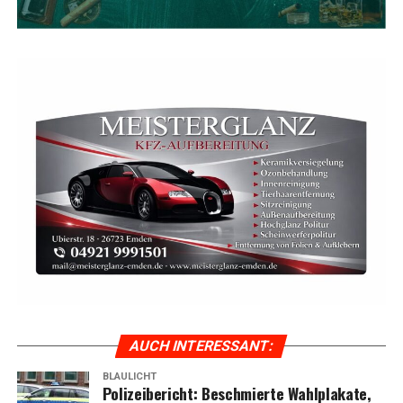
AUCH INTER­ES­SANT:
BLAULICHT
Poli­zei­be­richt: Beschmier­te Wahl­pla­ka­te,