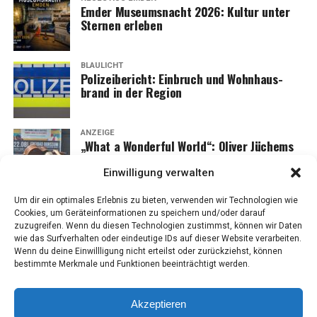
Emder Muse­ums­nacht 2026: Kul­tur unter
Ster­nen erleben
BLAULICHT
Poli­zei­be­richt: Ein­bruch und Wohn­haus­
brand in der Region
ANZEIGE
„What a Won­derful World“: Oli­ver Jüchems
ver­zau­bert das Frei­bad Borssum
Einwilligung verwalten
Um dir ein optimales Erlebnis zu bieten, verwenden wir Technologien wie
Cookies, um Geräteinformationen zu speichern und/oder darauf
zuzugreifen. Wenn du diesen Technologien zustimmst, können wir Daten
wie das Surfverhalten oder eindeutige IDs auf dieser Website verarbeiten.
Wenn du deine Einwillligung nicht erteilst oder zurückziehst, können
bestimmte Merkmale und Funktionen beeinträchtigt werden.
Akzeptieren