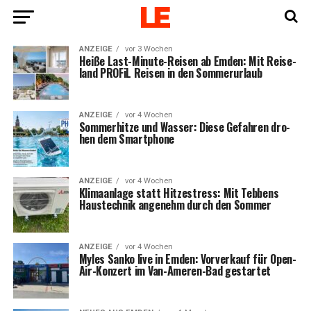
ANZEIGE
vor 3 Wochen
Hei­ße Last-Minu­te-Rei­sen ab Emden: Mit Rei­se­
land PRO­FiL Rei­sen in den Sommerurlaub
ANZEIGE
vor 4 Wochen
Som­mer­hit­ze und Was­ser: Die­se Gefah­ren dro­
hen dem Smartphone
ANZEIGE
vor 4 Wochen
Kli­ma­an­la­ge statt Hit­zestress: Mit Teb­bens
Haus­tech­nik ange­nehm durch den Sommer
ANZEIGE
vor 4 Wochen
Myl­es San­ko live in Emden: Vor­ver­kauf für Open-
Air-Kon­zert im Van-Ame­ren-Bad gestartet