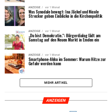
ANZEIGE
vor 1 Monat
Was Syn­oda­le bewegt: Ina Jäckel und Nico­le
Stre­cker geben Ein­bli­cke in die Kirchenpolitik
ANZEIGE
vor 1 Monat
„Du bist Demo­kra­tie.“: Bür­ger­dia­log lädt am
Sams­tag auf den Neu­en Markt in Emden ein
ANZEIGE
vor 1 Monat
Smart­phone-Akku im Som­mer: War­um Hit­ze zur
Gefahr wer­den kann
MEHR ARTIKEL
ANZEI­GEN