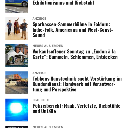
Exhi­bi­tio­nis­mus und Diebstahl
ANZEIGE
Spar­kas­sen-Som­mer­büh­ne in Fald­ern:
Indie-Folk, Ame­ri­ca­na und West-Coast-
Sound
NEUES AUS EMDEN
Ver­kaufs­of­fe­ner Sonn­tag zu „Emden à la
Car­te“: Bum­meln, Schlem­men, Entdecken
ANZEIGE
Teb­bens Haus­tech­nik sucht Ver­stär­kung im
Kun­den­dienst: Hand­werk mit Ver­ant­wor­
tung und Perspektive
BLAULICHT
Poli­zei­be­richt: Raub, Ver­letz­te, Dieb­stäh­le
und Unfälle
NEUES AUS EMDEN