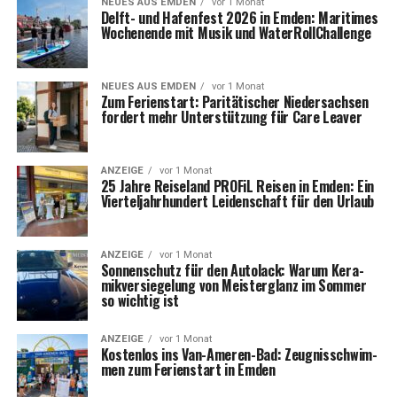
NEUES AUS EMDEN
vor 1 Monat
Delft- und Hafen­fest 2026 in Emden: Mari­ti­mes
Wochen­en­de mit Musik und WaterRollChallenge
NEUES AUS EMDEN
vor 1 Monat
Zum Feri­en­start: Pari­tä­ti­scher Nie­der­sach­sen
for­dert mehr Unter­stüt­zung für Care Leaver
ANZEIGE
vor 1 Monat
25 Jah­re Rei­se­land PRO­FiL Rei­sen in Emden: Ein
Vier­tel­jahr­hun­dert Lei­den­schaft für den Urlaub
ANZEIGE
vor 1 Monat
Son­nen­schutz für den Auto­lack: War­um Kera­
mik­ver­sie­ge­lung von Meis­ter­glanz im Som­mer
so wich­tig ist
ANZEIGE
vor 1 Monat
Kos­ten­los ins Van-Ame­ren-Bad: Zeug­nis­schwim­
men zum Feri­en­start in Emden