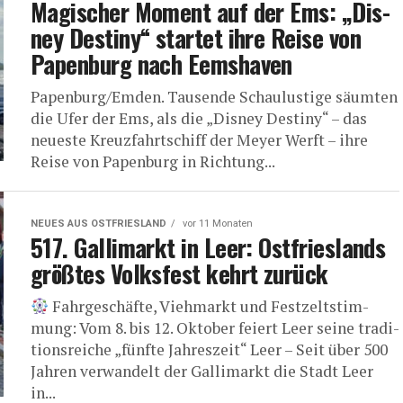
Magi­scher Moment auf der Ems: „Dis­
ney Desti­ny“ star­tet ihre Rei­se von
Papen­burg nach Eemshaven
Papenburg/Emden. Tau­sen­de Schau­lus­ti­ge säum­ten
die Ufer der Ems, als die „Dis­ney Desti­ny“ – das
neu­es­te Kreuz­fahrt­schiff der Mey­er Werft – ihre
Rei­se von Papen­burg in Rich­tung...
NEUES AUS OSTFRIESLAND
vor 11 Monaten
517. Gal­li­markt in Leer: Ost­fries­lands
größ­tes Volks­fest kehrt zurück
Fahr­ge­schäf­te, Vieh­markt und Fest­zelt­stim­
mung: Vom 8. bis 12. Okto­ber fei­ert Leer sei­ne tra­di­
ti­ons­rei­che „fünf­te Jahreszeit“ Leer – Seit über 500
Jah­ren ver­wan­delt der Gal­li­markt die Stadt Leer
in...