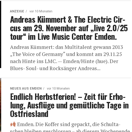
ANZEIGE
vor 10 Monaten
Andre­as Küm­mert & The Elec­tric Cir­
cus am 29. Novem­ber auf „live 2.0/25
tour“ im Live Music Cen­ter Emden.
Andre­as Küm­mert: das Mul­ti­ta­lent gewann 2013
„The Voice of Ger­ma­ny“ und kommt am 29.11.25
nach Hin­te ins LMC. — Emden/Hinte (hue). Der
Blues- Soul- und Rock­sän­ger Andre­as...
NEUES AUS EMDEN
vor 10 Monaten
End­lich Herbst­fe­ri­en! – Zeit für Erho­
lung, Aus­flü­ge und gemüt­li­che Tage in
Ostfriesland
Emden. Die Kof­fer sind gepackt, die Schul­ta­
schen blei­ben geschlos­sen – ab die­sem Wochen­en­de