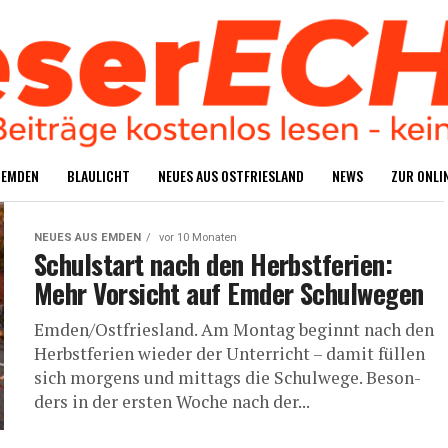
S EMDEN
BLAU­LICHT
NEU­ES AUS OSTFRIESLAND
NEWS
ZUR ONLIN
NEUES AUS EMDEN
vor 10 Monaten
Schul­start nach den Herbst­fe­ri­en:
Mehr Vor­sicht auf Emder Schulwegen
Emden/Ostfriesland. Am Mon­tag beginnt nach den
Herbst­fe­ri­en wie­der der Unter­richt – damit fül­len
sich mor­gens und mit­tags die Schul­we­ge. Beson­
ders in der ers­ten Woche nach der...