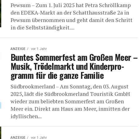
Pews­um – Zum 1. Juli 2025 hat Petra Schröll­kamp
den EDE­KA-Markt an der Schatt­haus­stra­ße 2a in
Pews­um über­nom­men und geht damit den Schritt
in die Selbst­stän­dig­keit....
ANZEIGE
vor 1 Jahr
Bun­tes Som­mer­fest am Gro­ßen Meer –
Musik, Trö­del­markt und Kin­der­pro­
gramm für die gan­ze Familie
Süd­brook­mer­land – Am Sonn­tag, den 03. August
2025, lädt die Süd­brook­mer­land Tou­ris­tik GmbH
wie­der zum belieb­ten Som­mer­fest am Gro­ßen
Meer ein. Direkt am Haus am Meer, inmit­ten der
idyl­li­schen...
ANZEIGE
vor 1 Jahr