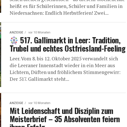
heißt es für Schü­le­rin­nen, Schü­ler und Fami­li­en in
Nie­der­sach­sen: End­lich Herbst­fe­ri­en! Zwei...
ANZEIGE
vor 10 Monaten
517. Gal­li­markt in Leer: Tra­di­ti­on,
Tru­bel und ech­tes Ostfriesland-Feeling
Leer. Vom 8. bis 12. Okto­ber 2025 ver­wan­delt sich
die Leera­ner Innen­stadt wie­der in ein Meer aus
Lich­tern, Düf­ten und fröh­li­chem Stim­men­ge­wirr:
Der 517. Gal­li­markt steht...
ANZEIGE
vor 10 Monaten
Mit Lei­den­schaft und Dis­zi­plin zum
Meis­ter­brief – 35 Absol­ven­ten fei­ern