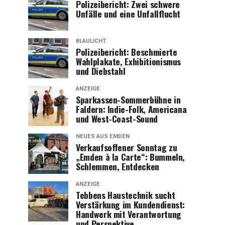
Poli­zei­be­richt: Zwei schwe­re
Unfäl­le und eine Unfallflucht
BLAULICHT
Poli­zei­be­richt: Beschmier­te
Wahl­pla­ka­te, Exhi­bi­tio­nis­mus
und Diebstahl
ANZEIGE
Spar­kas­sen-Som­mer­büh­ne in
Fald­ern: Indie-Folk, Ame­ri­ca­na
und West-Coast-Sound
NEUES AUS EMDEN
Ver­kaufs­of­fe­ner Sonn­tag zu
„Emden à la Car­te“: Bum­meln,
Schlem­men, Entdecken
ANZEIGE
Teb­bens Haus­tech­nik sucht
Ver­stär­kung im Kun­den­dienst:
Hand­werk mit Ver­ant­wor­tung
und Perspektive