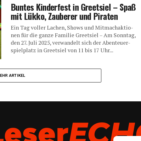
Bun­tes Kin­der­fest in Greet­siel – Spaß
mit Lük­ko, Zau­be­rer und Piraten
Ein Tag vol­ler Lachen, Shows und Mit­mach­ak­tio­
nen für die gan­ze Familie Greet­siel – Am Sonn­tag,
den 27. Juli 2025, ver­wan­delt sich der Aben­teu­er­
spiel­platz in Greet­siel von 11 bis 17 Uhr...
EHR ARTIKEL