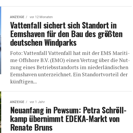
ANZEIGE
vor 12 Monaten
Vat­ten­fall sichert sich Stand­ort in
Eems­ha­ven für den Bau des größ­ten
deut­schen Windparks
Foto: Vat­ten­fall Vat­ten­fall hat mit der EMS Mari­ti­
me Off­shore B.V. (EMO) einen Ver­trag über die Nut­
zung eines Betriebs­stand­orts im nie­der­län­di­schen
Eems­ha­ven unter­zeich­net. Ein Stand­ort­vor­teil der
künf­ti­gen...
ANZEIGE
vor 1 Jahr
Neu­an­fang in Pews­um: Petra Schröll­
kamp über­nimmt EDE­KA-Markt von
Rena­te Bruns