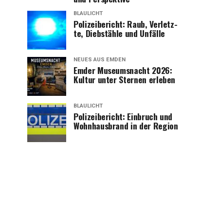
BLAULICHT
Poli­zei­be­richt: Raub, Ver­letz­
te, Dieb­stäh­le und Unfälle
NEUES AUS EMDEN
Emder Muse­ums­nacht 2026:
Kul­tur unter Ster­nen erleben
BLAULICHT
Poli­zei­be­richt: Ein­bruch und
Wohn­haus­brand in der Region