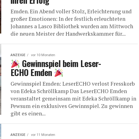
ihren Erfolg
Emden. Ein Abend vol­ler Stolz, Erleich­te­rung und
gro­ßer Emo­tio­nen: In der fest­lich erleuch­te­ten
Johan­nes a Las­co Biblio­thek wur­den am Mitt­woch
die neu­en Meis­ter der Hand­werks­kam­mer für...
ANZEIGE
vor 10 Monaten
Gewinn­spiel beim Lese­r­
ECHO Emden
Gewinn­spiel Emden: Lese­r­ECHO ver­lost Fress­korb
von Ede­ka Schröllkamp Das Lese­r­ECHO Emden
ver­an­stal­tet gemein­sam mit Ede­ka Schröll­kamp in
Pews­um ein exklu­si­ves Gewinn­spiel. Zu gewin­nen
gibt es einen...
ANZEIGE
vor 11 Monaten