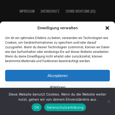
IMPRES­SUM
DATEN­SCHUTZ
COO­KIE-RICH­T­­LI­­NIE (EU)
Einwilligung verwalten
2021 LeserEcho Verlag
Um dir ein optimales Erlebnis zu bieten, verwenden wir Technologien wie
Cookies, um Geräteinformationen zu speichern und/oder darauf
zuzugreifen. Wenn du diesen Technologien zustimmst, können wir Daten
wie das Surfverhalten oder eindeutige IDs auf dieser Website verarbeiten.
Wenn du deine Einwillligung nicht erteilst oder zurückziehst, können
bestimmte Merkmale und Funktionen beeinträchtigt werden.
Akzeptieren
Ablehnen
Diese Website benutzt Cookies. Wenn du die Website weiter
Einstellungen ansehen
nutzt, gehen wir von deinem Einverständnis aus.
OK
Datenschutzerklärung
Coo­kie-Richt­li­nie
Daten­schutz
Impres­sum