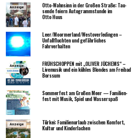
Otto-Wahn­sinn in der Gro­ßen Stra­ße: Tau­
Anzeige
sen­de fei­ern Auto­gramm­stun­de im
Otto Huus
Leer/Moormerland/Westoverledingen –
Unfall­fluch­ten und gefähr­li­ches
Fahrverhalten
FRÜHSCHOPPEN mit „OLIVER JÜCHEMS“ –
Anzeige
Live­mu­sik und ein küh­les Blon­des am Frei­bad
Borssum
Som­mer­fest am Gro­ßen Meer — Fami­li­en­
fest mit Musik, Spiel und Wasserspaß
Tür­kei: Fami­li­en­ur­laub zwi­schen Kom­fort,
Anzeige
Kul­tur und Kinderlachen