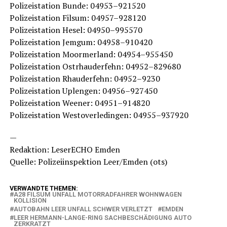
Poli­zei­sta­ti­on Bun­de: 04953–921520
Poli­zei­sta­ti­on Fils­um: 04957–928120
Poli­zei­sta­ti­on Hesel: 04950–995570
Poli­zei­sta­ti­on Jem­gum: 04958–910420
Poli­zei­sta­ti­on Moorm­er­land: 04954–955450
Poli­zei­sta­ti­on Ost­rhau­der­fehn: 04952–829680
Poli­zei­sta­ti­on Rhau­der­fehn: 04952–9230
Poli­zei­sta­ti­on Uple­n­gen: 04956–927450
Poli­zei­sta­ti­on Wee­ner: 04951–914820
Poli­zei­sta­ti­on Wes­t­ov­er­le­din­gen: 04955–937920
—
Redak­ti­on: Lese­r­ECHO Emden
Quel­le: Poli­zei­in­spek­ti­on Leer/Emden (ots)
VERWANDTE THEMEN:
A28 FILSUM UNFALL MOTORRADFAHRER WOHNWAGEN
KOLLISION
AUTOBAHN LEER UNFALL SCHWER VERLETZT
EMDEN
LEER HERMANN-LANGE-RING SACHBESCHÄDIGUNG AUTO
ZERKRATZT