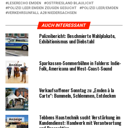
LESERECHO EMDEN
OSTFRIESLAND BLAULICHT
POLIZEI LEER EMDEN ZEUGEN GESUCHT
POLIZEI LEER/EMDEN
VERKEHRSUNFALL A28 NIEDERSACHSEN
AUCH INTERESSANT
Poli­zei­be­richt: Beschmier­te Wahl­pla­ka­te,
Exhi­bi­tio­nis­mus und Diebstahl
Spar­kas­sen-Som­mer­büh­ne in Fald­ern: Indie-
Anzeige
Folk, Ame­ri­ca­na und West-Coast-Sound
Ver­kaufs­of­fe­ner Sonn­tag zu „Emden à la
Car­te“: Bum­meln, Schlem­men, Entdecken
Teb­bens Haus­tech­nik sucht Ver­stär­kung im
Anzeige
Kun­den­dienst: Hand­werk mit Ver­ant­wor­tung