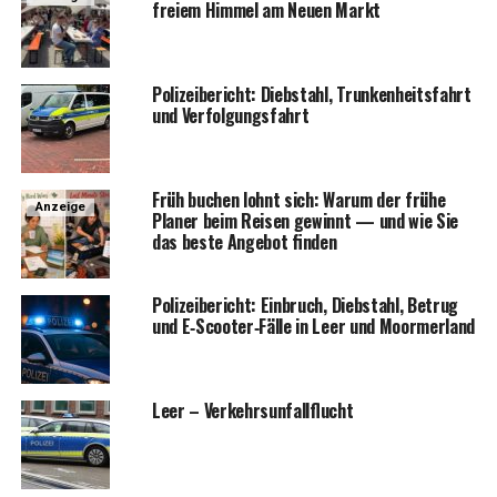
frei­em Him­mel am Neu­en Markt
Poli­zei­be­richt: Dieb­stahl, Trun­ken­heits­fahrt
und Verfolgungsfahrt
Früh buchen lohnt sich: War­um der frü­he
Anzeige
Pla­ner beim Rei­sen gewinnt — und wie Sie
das bes­te Ange­bot finden
Poli­zei­be­richt: Ein­bruch, Dieb­stahl, Betrug
und E‑Scooter‑Fälle in Leer und Moormerland
Leer – Verkehrsunfallflucht