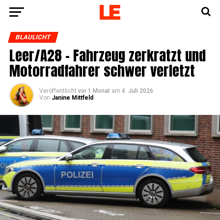
BLAULICHT
Leer/A28 – Fahr­zeug zer­kratzt und
Motor­rad­fah­rer schwer verletzt
Veröffentlicht
vor 1 Monat
am
4. Juli 2026
Von
Janine Mittfeld