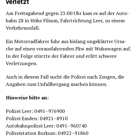
verletzt
Am Frei­tag­abend gegen 23:00 Uhr kam es auf der Auto­
bahn 28 in Höhe Fils­um, Fahrt­rich­tung Leer, zu einem
Verkehrsunfall.
Ein Motor­rad­fah­rer fuhr aus bis­lang unge­klär­ter Ursa­
che auf einen vor­aus­fah­ren­den Pkw mit Wohn­wa­gen auf.
In der Fol­ge stürz­te der Fah­rer und erlitt schwe­re
Verletzungen.
Auch in die­sem Fall sucht die Poli­zei nach Zeu­gen, die
Anga­ben zum Unfall­her­gang machen können.
Hin­wei­se bit­te an:
Poli­zei Leer: 0491–976900
Poli­zei Emden: 04921–8910
Auto­bahn­po­li­zei Leer: 0491–960740
Poli­zei­sta­ti­on Bor­kum: 04922–91860