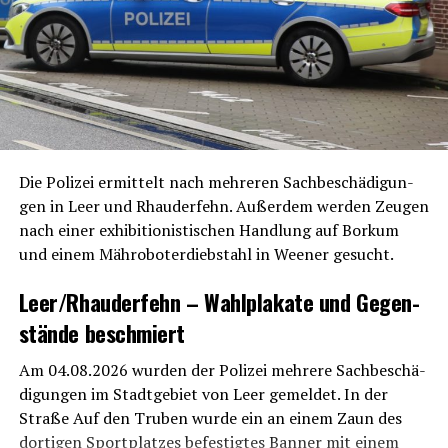
Die Poli­zei ermit­telt nach meh­re­ren Sach­be­schä­di­gun­
gen in Leer und Rhau­der­fehn. Außer­dem wer­den Zeu­gen
nach einer exhi­bi­tio­nis­ti­schen Hand­lung auf Bor­kum
und einem Mäh­ro­bo­ter­dieb­stahl in Wee­ner gesucht.
Leer/Rhauderfehn – Wahl­pla­ka­te und Gegen­
stän­de beschmiert
Am 04.08.2026 wur­den der Poli­zei meh­re­re Sach­be­schä­
di­gun­gen im Stadt­ge­biet von Leer gemel­det. In der
Stra­ße Auf den Tru­ben wur­de ein an einem Zaun des
dor­ti­gen Sport­plat­zes befes­tig­tes Ban­ner mit einem