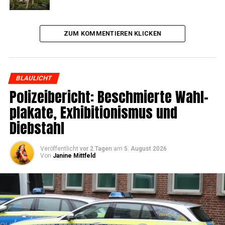
ZUM KOMMENTIEREN KLICKEN
BLAULICHT
Poli­zei­be­richt: Beschmier­te Wahl­
pla­ka­te, Exhi­bi­tio­nis­mus und
Diebstahl
Veröffentlicht
vor 2 Tagen
am
5. August 2026
Von
Janine Mittfeld