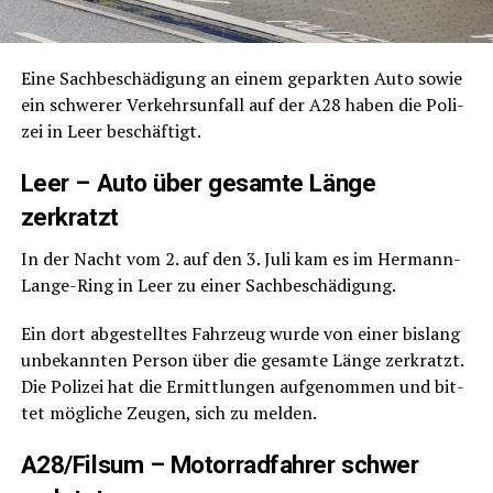
Eine Sach­be­schä­di­gung an einem gepark­ten Auto sowie
ein schwe­rer Ver­kehrs­un­fall auf der A28 haben die Poli­
zei in Leer beschäftigt.
Leer – Auto über gesam­te Län­ge
zerkratzt
In der Nacht vom 2. auf den 3. Juli kam es im Her­mann-
Lan­ge-Ring in Leer zu einer Sachbeschädigung.
Ein dort abge­stell­tes Fahr­zeug wur­de von einer bis­lang
unbe­kann­ten Per­son über die gesam­te Län­ge zer­kratzt.
Die Poli­zei hat die Ermitt­lun­gen auf­ge­nom­men und bit­
tet mög­li­che Zeu­gen, sich zu melden.
A28/Filsum – Motor­rad­fah­rer schwer