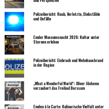
und Perspektive
Poli­zei­be­richt: Raub, Ver­letz­te, Dieb­stäh­le
und Unfälle
Emder Muse­ums­nacht 2026: Kul­tur unter
Ster­nen erleben
Poli­zei­be­richt: Ein­bruch und Wohn­haus­brand
in der Region
„What a Won­derful World“: Oli­ver Jüchems
Anzeige
ver­zau­bert das Frei­bad Borssum
Emden à la Car­te: Kuli­na­ri­sche Viel­falt unter
Anzeige