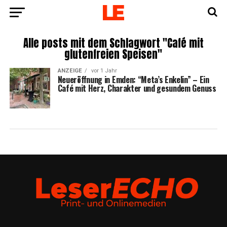
Alle posts mit dem Schlagwort "Café mit
glutenfreien Speisen"
ANZEIGE
vor 1 Jahr
Neu­eröff­nung in Emden: “Meta’s Enke­lin” – Ein
Café mit Herz, Cha­rak­ter und gesun­dem Genuss