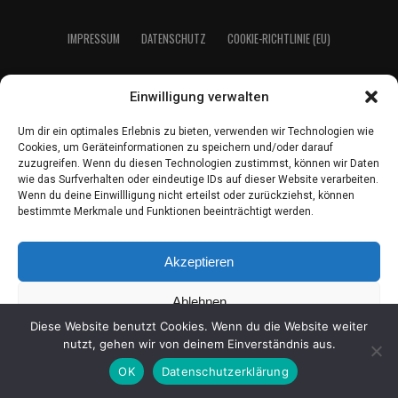
IMPRES­SUM
DATEN­SCHUTZ
COO­KIE-RICH­T­­LI­­NIE (EU)
Einwilligung verwalten
2021 LeserEcho Verlag
Um dir ein optimales Erlebnis zu bieten, verwenden wir Technologien wie
Cookies, um Geräteinformationen zu speichern und/oder darauf
zuzugreifen. Wenn du diesen Technologien zustimmst, können wir Daten
wie das Surfverhalten oder eindeutige IDs auf dieser Website verarbeiten.
Wenn du deine Einwillligung nicht erteilst oder zurückziehst, können
bestimmte Merkmale und Funktionen beeinträchtigt werden.
Akzeptieren
Ablehnen
Diese Website benutzt Cookies. Wenn du die Website weiter
Einstellungen ansehen
nutzt, gehen wir von deinem Einverständnis aus.
OK
Datenschutzerklärung
Coo­kie-Richt­li­nie
Daten­schutz
Impres­sum