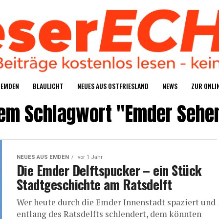
S EMDEN
BLAU­LICHT
NEU­ES AUS OSTFRIESLAND
NEWS
ZUR ONLIN
 dem Schlagwort "Emder Sehe
NEUES AUS EMDEN
vor 1 Jahr
Die Emder Delftspu­cker – ein Stück
Stadt­ge­schich­te am Ratsdelft
Wer heu­te durch die Emder Innen­stadt spa­ziert und
ent­lang des Rats­delfts schlen­dert, dem könn­ten