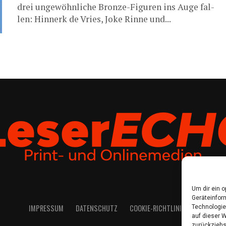
drei unge­wöhn­li­che Bron­ze-Figu­ren ins Auge fal­
len: Hin­nerk de Vries, Joke Rin­ne und...
Um dir ein 
Geräteinfor
IMPRES­SUM
DATEN­SCHUTZ
COO­KIE-RICH­T­­LI­­NIE (EU)
Technologie
auf dieser W
zurückziehs