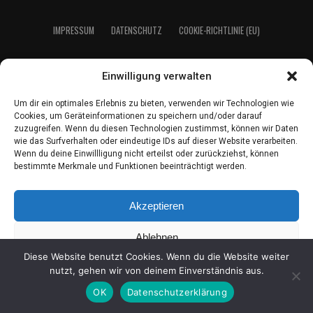
IMPRES­SUM
DATEN­SCHUTZ
COO­KIE-RICH­T­­LI­­NIE (EU)
Einwilligung verwalten
2021 LeserEcho Verlag
Um dir ein optimales Erlebnis zu bieten, verwenden wir Technologien wie
Cookies, um Geräteinformationen zu speichern und/oder darauf
zuzugreifen. Wenn du diesen Technologien zustimmst, können wir Daten
wie das Surfverhalten oder eindeutige IDs auf dieser Website verarbeiten.
Wenn du deine Einwillligung nicht erteilst oder zurückziehst, können
bestimmte Merkmale und Funktionen beeinträchtigt werden.
Akzeptieren
Ablehnen
Diese Website benutzt Cookies. Wenn du die Website weiter
Einstellungen ansehen
nutzt, gehen wir von deinem Einverständnis aus.
OK
Datenschutzerklärung
Coo­kie-Richt­li­nie
Daten­schutz
Impres­sum