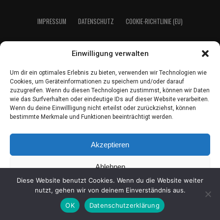
IMPRES­SUM
DATEN­SCHUTZ
COO­KIE-RICH­T­­LI­­NIE (EU)
Einwilligung verwalten
2021 LeserEcho Verlag
Um dir ein optimales Erlebnis zu bieten, verwenden wir Technologien wie
Cookies, um Geräteinformationen zu speichern und/oder darauf
zuzugreifen. Wenn du diesen Technologien zustimmst, können wir Daten
wie das Surfverhalten oder eindeutige IDs auf dieser Website verarbeiten.
Wenn du deine Einwillligung nicht erteilst oder zurückziehst, können
bestimmte Merkmale und Funktionen beeinträchtigt werden.
Akzeptieren
Ablehnen
Diese Website benutzt Cookies. Wenn du die Website weiter
Einstellungen ansehen
nutzt, gehen wir von deinem Einverständnis aus.
OK
Datenschutzerklärung
Coo­kie-Richt­li­nie
Daten­schutz
Impres­sum