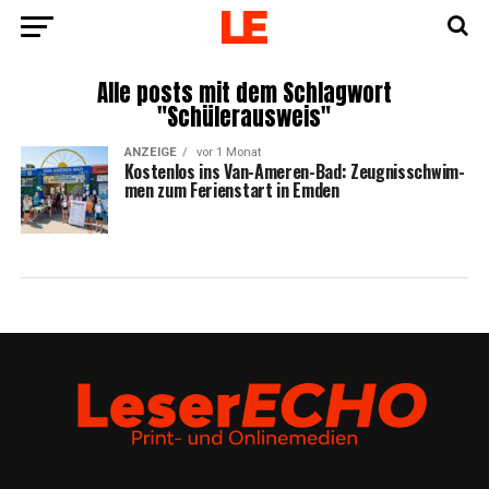
Alle posts mit dem Schlagwort
"Schülerausweis"
ANZEIGE
vor 1 Monat
Kos­ten­los ins Van-Ame­ren-Bad: Zeug­nis­schwim­
men zum Feri­en­start in Emden