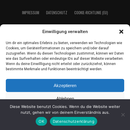
IMPRES­SUM
DATEN­SCHUTZ
COO­KIE-RICH­T­­LI­­NIE (EU)
Einwilligung verwalten
2021 LeserEcho Verlag
Um dir ein optimales Erlebnis zu bieten, verwenden wir Technologien wie
Cookies, um Geräteinformationen zu speichern und/oder darauf
zuzugreifen. Wenn du diesen Technologien zustimmst, können wir Daten
wie das Surfverhalten oder eindeutige IDs auf dieser Website verarbeiten.
Wenn du deine Einwillligung nicht erteilst oder zurückziehst, können
bestimmte Merkmale und Funktionen beeinträchtigt werden.
Akzeptieren
Ablehnen
Diese Website benutzt Cookies. Wenn du die Website weiter
Einstellungen ansehen
nutzt, gehen wir von deinem Einverständnis aus.
OK
Datenschutzerklärung
Coo­kie-Richt­li­nie
Daten­schutz
Impres­sum