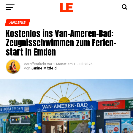
ANZEIGE
Kos­ten­los ins Van-Ame­ren-Bad:
Zeug­nis­schwim­men zum Feri­en­
start in Emden
Veröffentlicht
vor 1 Monat
am
1. Juli 2026
Von
Janine Mittfeld