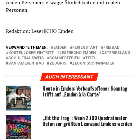
rea­len Per­so­nen; etwa­ige Ähn­lich­kei­ten mit rea­len
Personen.
—
Redak­ti­on: Lese­r­ECHO Emden
VERWANDTE THEMEN:
EMDEN
FERIENSTART
FREIBAD
KOSTENLOSER EINTRITT
LESERECHO EMDEN
OSTFRIESLAND
SCHÜLERAUSWEIS
SOMMERFERIEN
TITEL
VAN-AMEREN-BAD
ZEUGNIS
ZEUGNISSCHWIMMEN
AUCH INTERESSANT
Heu­te in Emden: Ver­kaufs­of­fe­ner Sonn­tag
trifft auf „Emden à la Carte”
„Hit the Trog“: Wenn 2.100 Qua­drat­me­ter
Beton zur größ­ten Lein­wand Emdens werden