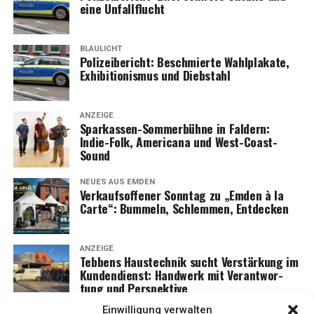
eine Unfallflucht
BLAULICHT
Poli­zei­be­richt: Beschmier­te Wahl­pla­ka­te,
Exhi­bi­tio­nis­mus und Diebstahl
ANZEIGE
Spar­kas­sen-Som­mer­büh­ne in Fald­ern:
Indie-Folk, Ame­ri­ca­na und West-Coast-
Sound
NEUES AUS EMDEN
Ver­kaufs­of­fe­ner Sonn­tag zu „Emden à la
Car­te“: Bum­meln, Schlem­men, Entdecken
ANZEIGE
Teb­bens Haus­tech­nik sucht Ver­stär­kung im
Kun­den­dienst: Hand­werk mit Ver­ant­wor­
tung und Perspektive
Einwilligung verwalten