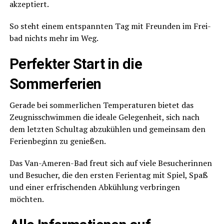
akzeptiert.
So steht einem ent­spann­ten Tag mit Freun­den im Frei­
bad nichts mehr im Weg.
Per­fek­ter Start in die
Sommerferien
Gera­de bei som­mer­li­chen Tem­pe­ra­tu­ren bie­tet das
Zeug­nis­schwim­men die idea­le Gele­gen­heit, sich nach
dem letz­ten Schul­tag abzu­küh­len und gemein­sam den
Feri­en­be­ginn zu genießen.
Das Van-Ame­ren-Bad freut sich auf vie­le Besu­che­rin­nen
und Besu­cher, die den ers­ten Feri­en­tag mit Spiel, Spaß
und einer erfri­schen­den Abküh­lung ver­brin­gen
möchten.