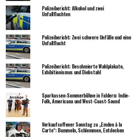
Poli­zei­be­richt: Alko­hol und zwei
Unfallfluchten
Poli­zei­be­richt: Zwei schwe­re Unfäl­le und eine
Unfallflucht
Poli­zei­be­richt: Beschmier­te Wahl­pla­ka­te,
Exhi­bi­tio­nis­mus und Diebstahl
Spar­kas­sen-Som­mer­büh­ne in Fald­ern: Indie-
Anzeige
Folk, Ame­ri­ca­na und West-Coast-Sound
Ver­kaufs­of­fe­ner Sonn­tag zu „Emden à la
Car­te“: Bum­meln, Schlem­men, Entdecken