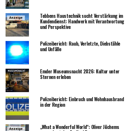
Teb­bens Haus­tech­nik sucht Ver­stär­kung im
Anzeige
Kun­den­dienst: Hand­werk mit Ver­ant­wor­tung
und Perspektive
Poli­zei­be­richt: Raub, Ver­letz­te, Dieb­stäh­le
und Unfälle
Emder Muse­ums­nacht 2026: Kul­tur unter
Ster­nen erleben
Poli­zei­be­richt: Ein­bruch und Wohn­haus­brand
in der Region
„What a Won­derful World“: Oli­ver Jüchems
Anzeige