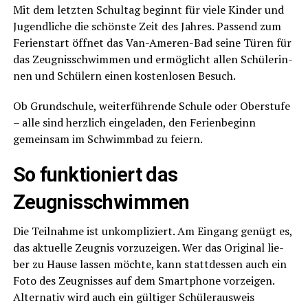
Mit dem letz­ten Schul­tag beginnt für vie­le Kin­der und
Jugend­li­che die schöns­te Zeit des Jah­res. Pas­send zum
Feri­en­start öff­net das Van-Ame­ren-Bad sei­ne Türen für
das Zeug­nis­schwim­men und ermög­licht allen Schü­le­rin­
nen und Schü­lern einen kos­ten­lo­sen Besuch.
Ob Grund­schu­le, wei­ter­füh­ren­de Schu­le oder Ober­stu­fe
– alle sind herz­lich ein­ge­la­den, den Feri­en­be­ginn
gemein­sam im Schwimm­bad zu feiern.
So funk­tio­niert das
Zeugnisschwimmen
Die Teil­nah­me ist unkom­pli­ziert. Am Ein­gang genügt es,
das aktu­el­le Zeug­nis vor­zu­zei­gen. Wer das Ori­gi­nal lie­
ber zu Hau­se las­sen möch­te, kann statt­des­sen auch ein
Foto des Zeug­nis­ses auf dem Smart­phone vor­zei­gen.
Alter­na­tiv wird auch ein gül­ti­ger Schü­ler­aus­weis