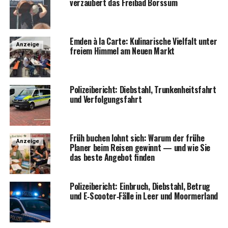
ver­zau­bert das Frei­bad Borssum
Emden à la Car­te: Kuli­na­ri­sche Viel­falt unter
Anzeige
frei­em Him­mel am Neu­en Markt
Poli­zei­be­richt: Dieb­stahl, Trun­ken­heits­fahrt
und Verfolgungsfahrt
Früh buchen lohnt sich: War­um der frü­he
Anzeige
Pla­ner beim Rei­sen gewinnt — und wie Sie
das bes­te Ange­bot finden
Poli­zei­be­richt: Ein­bruch, Dieb­stahl, Betrug
und E‑Scooter‑Fälle in Leer und Moormerland