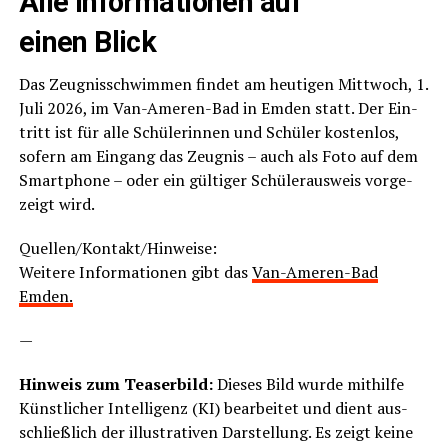
Alle Infor­ma­tio­nen auf
einen Blick
Das Zeug­nis­schwim­men fin­det am heu­ti­gen Mitt­woch, 1.
Juli 2026, im Van-Ame­ren-Bad in Emden statt. Der Ein­
tritt ist für alle Schü­le­rin­nen und Schü­ler kos­ten­los,
sofern am Ein­gang das Zeug­nis – auch als Foto auf dem
Smart­phone – oder ein gül­ti­ger Schü­ler­aus­weis vor­ge­
zeigt wird.
Quellen/Kontakt/Hinweise:
Wei­te­re Infor­ma­tio­nen gibt das
Van-Ame­ren-Bad
Emden.
—
Hin­weis zum Teaser­bild:
Die­ses Bild wur­de mit­hil­fe
Künst­li­cher Intel­li­genz (KI) bear­bei­tet und dient aus­
schließ­lich der illus­tra­ti­ven Dar­stel­lung. Es zeigt kei­ne