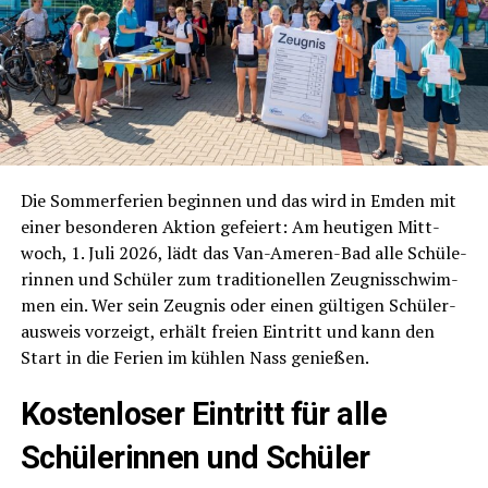
Die Som­mer­fe­ri­en begin­nen und das wird in Emden mit
einer beson­de­ren Akti­on gefei­ert: Am heu­ti­gen Mitt­
woch, 1. Juli 2026, lädt das Van-Ame­ren-Bad alle Schü­le­
rin­nen und Schü­ler zum tra­di­tio­nel­len Zeug­nis­schwim­
men ein. Wer sein Zeug­nis oder einen gül­ti­gen Schü­ler­
aus­weis vor­zeigt, erhält frei­en Ein­tritt und kann den
Start in die Feri­en im küh­len Nass genießen.
Kos­ten­lo­ser Ein­tritt für alle
Schü­le­rin­nen und Schüler