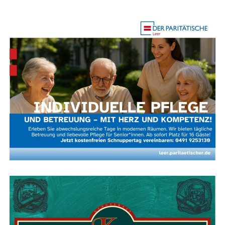
erklä­ren und gemein­sam mit Kun­din­nen und Kun­den
pas­sen­de Lösun­gen finden.
Tech­ni­sches Know-how und Lust auf
Weiterbildung
Kennt­nis­se gän­gi­ger Hei­zungs­her­stel­ler sind
Grund­
vor­aus­set­zung
für die Tätig­keit. Eben­so wich­tig sind
ein sorg­fäl­ti­ger Arbeits­stil, lösungs­ori­en­tier­tes Den­ken
und ein aus­ge­präg­tes Verantwortungsbewusstsein.
Die tech­ni­sche Ent­wick­lung im Bereich Hei­zung, Rege­
lungs­tech­nik und moder­ne Gerä­te­ge­ne­ra­tio­nen schrei­
tet wei­ter vor­an. Wer im Kun­den­dienst arbei­tet, soll­te
des­halb bereit sein, sein Wis­sen regel­mä­ßig zu erwei­tern
und sich fortzubilden.
Eigen­ver­ant­wort­lich arbei­ten und im