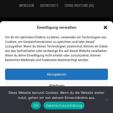
IMPRES­SUM
DATEN­SCHUTZ
COO­KIE-RICH­T­­LI­­NIE (EU)
2021 LeserEcho Verlag
Einwilligung verwalten
Um dir ein optimales Erlebnis zu bieten, verwenden wir Technologien wie
Cookies, um Geräteinformationen zu speichern und/oder darauf
zuzugreifen. Wenn du diesen Technologien zustimmst, können wir Daten
wie das Surfverhalten oder eindeutige IDs auf dieser Website verarbeiten.
Wenn du deine Einwillligung nicht erteilst oder zurückziehst, können
bestimmte Merkmale und Funktionen beeinträchtigt werden.
Akzeptieren
Ablehnen
Diese Website benutzt Cookies. Wenn du die Website weiter
Einstellungen ansehen
nutzt, gehen wir von deinem Einverständnis aus.
OK
Datenschutzerklärung
Coo­kie-Richt­li­nie
Daten­schutz
Impres­sum