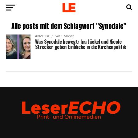
Alle posts mit dem Schlagwort "Synodale"
ANZEIGE
vor 1 Monat
Was Syn­oda­le bewegt: Ina Jäckel und Nico­le
Stre­cker geben Ein­bli­cke in die Kirchenpolitik