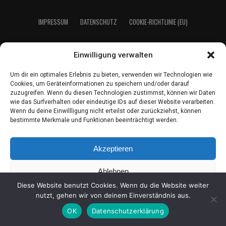
IMPRES­SUM
DATEN­SCHUTZ
COO­KIE-RICH­T­­LI­­NIE (EU)
Einwilligung verwalten
2021 LeserEcho Verlag
Um dir ein optimales Erlebnis zu bieten, verwenden wir Technologien wie
Cookies, um Geräteinformationen zu speichern und/oder darauf
zuzugreifen. Wenn du diesen Technologien zustimmst, können wir Daten
wie das Surfverhalten oder eindeutige IDs auf dieser Website verarbeiten.
Wenn du deine Einwillligung nicht erteilst oder zurückziehst, können
bestimmte Merkmale und Funktionen beeinträchtigt werden.
Akzeptieren
Ablehnen
Diese Website benutzt Cookies. Wenn du die Website weiter
Einstellungen ansehen
nutzt, gehen wir von deinem Einverständnis aus.
OK
Datenschutzerklärung
Coo­kie-Richt­li­nie
Daten­schutz
Impres­sum