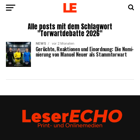
Alle posts mit dem Schlagwort
"Torwartdebatte 2026"
NEWS
vor 2 Monaten
Gerüch­te, Reak­tio­nen und Ein­ord­nung: Die Nomi­
nie­rung von Manu­el Neu­er als Stammtorwart