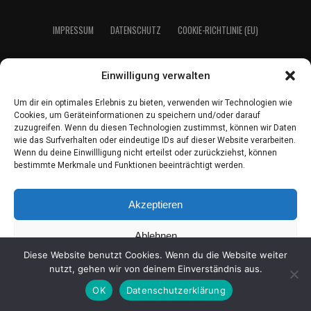
IMPRES­SUM
DATEN­SCHUTZ
COO­KIE-RICH­T­­LI­­NIE (EU)
Einwilligung verwalten
2021 LeserEcho Verlag
Um dir ein optimales Erlebnis zu bieten, verwenden wir Technologien wie
Cookies, um Geräteinformationen zu speichern und/oder darauf
zuzugreifen. Wenn du diesen Technologien zustimmst, können wir Daten
wie das Surfverhalten oder eindeutige IDs auf dieser Website verarbeiten.
Wenn du deine Einwillligung nicht erteilst oder zurückziehst, können
bestimmte Merkmale und Funktionen beeinträchtigt werden.
Akzeptieren
Ablehnen
Diese Website benutzt Cookies. Wenn du die Website weiter
Einstellungen ansehen
nutzt, gehen wir von deinem Einverständnis aus.
OK
Datenschutzerklärung
Coo­kie-Richt­li­nie
Daten­schutz
Impres­sum