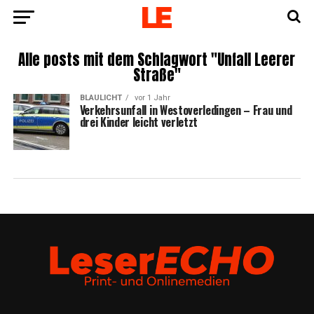
Alle posts mit dem Schlagwort "Unfall Leerer
Straße"
BLAULICHT
vor 1 Jahr
Ver­kehrs­un­fall in Wes­t­ov­er­le­din­gen – Frau und
drei Kin­der leicht verletzt