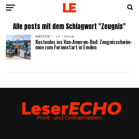
Alle posts mit dem Schlagwort "Zeugnis"
ANZEIGE
vor 1 Monat
Kos­ten­los ins Van-Ame­ren-Bad: Zeug­nis­schwim­
men zum Feri­en­start in Emden