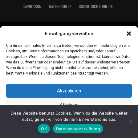
IMPRES­SUM
DATEN­SCHUTZ
COO­KIE-RICH­T­­LI­­NIE (EU)
2021 LeserEcho Verlag
Einwilligung verwalten
Um dir ein optimales Erlebnis zu bieten, verwenden wir Technologien wie
Cookies, um Geräteinformationen zu speichern und/oder darauf
zuzugreifen. Wenn du diesen Technologien zustimmst, können wir Daten
wie das Surfverhalten oder eindeutige IDs auf dieser Website verarbeiten.
Wenn du deine Einwillligung nicht erteilst oder zurückziehst, können
bestimmte Merkmale und Funktionen beeinträchtigt werden.
Akzeptieren
Ablehnen
Diese Website benutzt Cookies. Wenn du die Website weiter
Einstellungen ansehen
nutzt, gehen wir von deinem Einverständnis aus.
OK
Datenschutzerklärung
Coo­kie-Richt­li­nie
Daten­schutz
Impres­sum