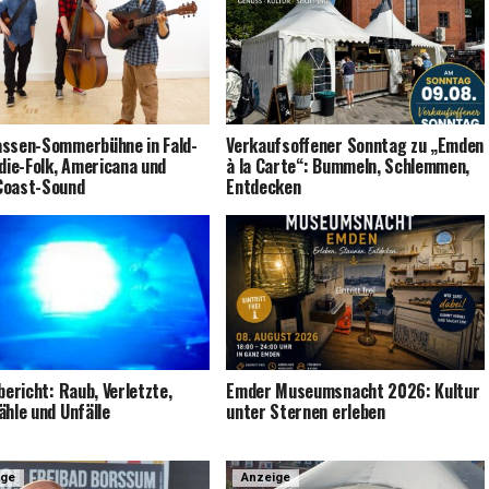
s­sen-Som­mer­büh­ne in Fald­
Ver­kaufs­of­fe­ner Sonn­tag zu „Emden
die-Folk, Ame­ri­ca­na und
à la Car­te“: Bum­meln, Schlem­men,
Coast-Sound
Entdecken
­be­richt: Raub, Ver­letz­te,
Emder Muse­ums­nacht 2026: Kul­tur
äh­le und Unfälle
unter Ster­nen erleben
ige
Anzeige