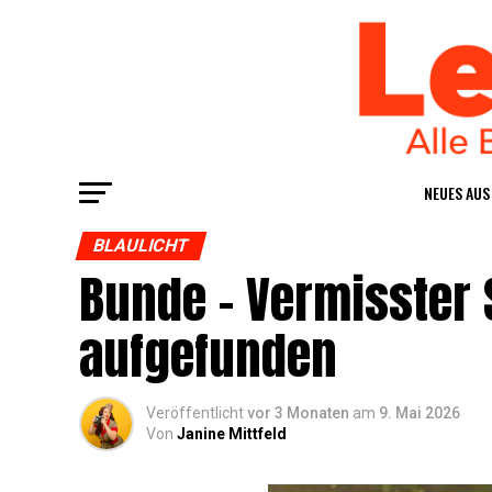
NEU­ES AU
BLAULICHT
Bun­de – Ver­miss­ter 
aufgefunden
Veröffentlicht
vor 3 Monaten
am
9. Mai 2026
Von
Janine Mittfeld