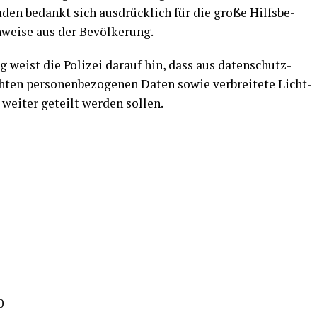
Emden bedankt sich aus­drück­lich für die gro­ße Hilfs­be­
in­wei­se aus der Bevölkerung.
weist die Poli­zei dar­auf hin, dass aus daten­schutz­
ch­ten per­so­nen­be­zo­ge­nen Daten sowie ver­brei­te­te Licht­
wei­ter geteilt wer­den sollen.
0