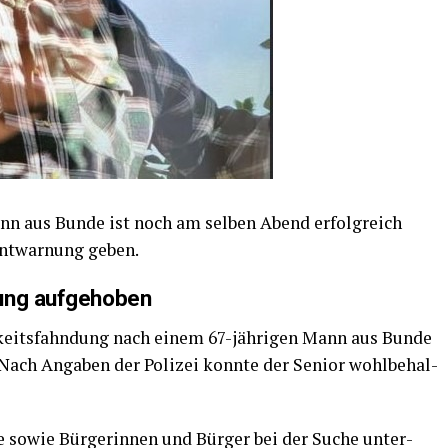
n aus Bun­de ist noch am sel­ben Abend erfolg­reich
Ent­war­nung geben.
­dung aufgehoben
h­keits­fahn­dung nach einem 67-jäh­ri­gen Mann aus Bun­de
Nach Anga­ben der Poli­zei konn­te der Seni­or wohl­be­hal­
­te sowie Bür­ge­rin­nen und Bür­ger bei der Suche unter­