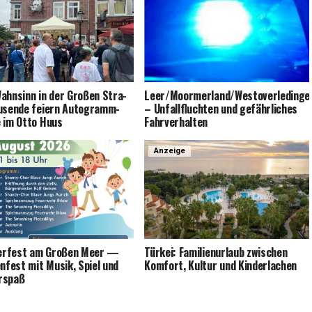
ahn­sinn in der Gro­ßen Stra­
Leer/Moormerland/Westoverledinge
u­sen­de fei­ern Auto­gramm­
– Unfall­fluch­ten und gefähr­li­ches
e im Otto Huus
Fahrverhalten
Anzeige
r­fest am Gro­ßen Meer —
Tür­kei: Fami­li­en­ur­laub zwi­schen
­en­fest mit Musik, Spiel und
Kom­fort, Kul­tur und Kinderlachen
rspaß