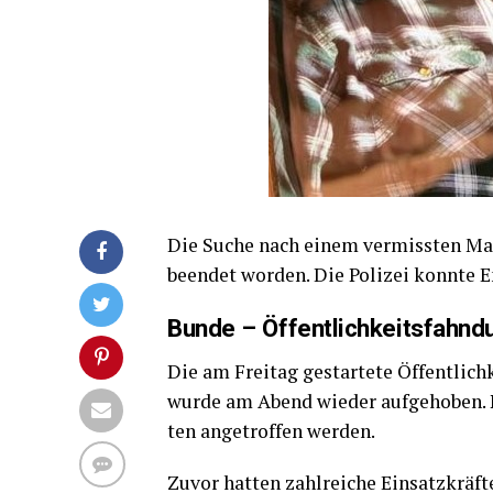
Die Suche nach einem ver­miss­ten Man
been­det wor­den. Die Poli­zei konn­te 
Bun­de – Öffent­lich­keits­fahn
Die am Frei­tag gestar­te­te Öffent­lic
wur­de am Abend wie­der auf­ge­ho­ben. 
ten ange­trof­fen werden.
Zuvor hat­ten zahl­rei­che Ein­satz­kräf