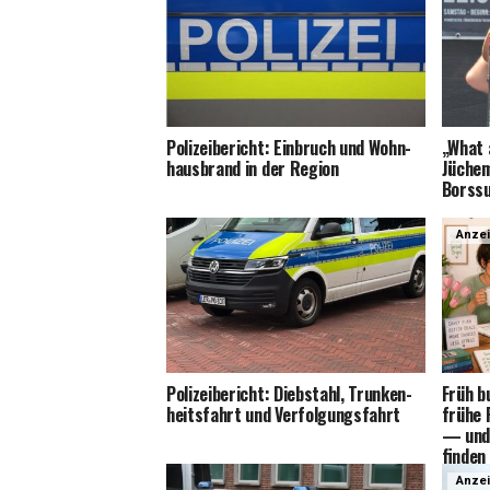
Poli­zei­be­richt: Ein­bruch und Wohn­
„What a
haus­brand in der Region
Jüchem
Borss
Anze
Poli­zei­be­richt: Dieb­stahl, Trun­ken­
Früh b
heits­fahrt und Verfolgungsfahrt
frü­he 
— und 
finden
Anze