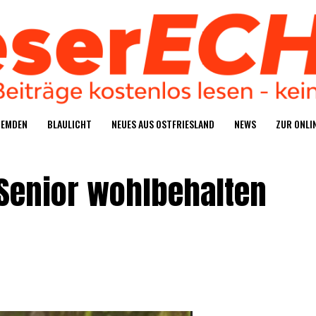
S EMDEN
BLAU­LICHT
NEU­ES AUS OSTFRIESLAND
NEWS
ZUR ONLIN
Seni­or wohl­be­hal­ten