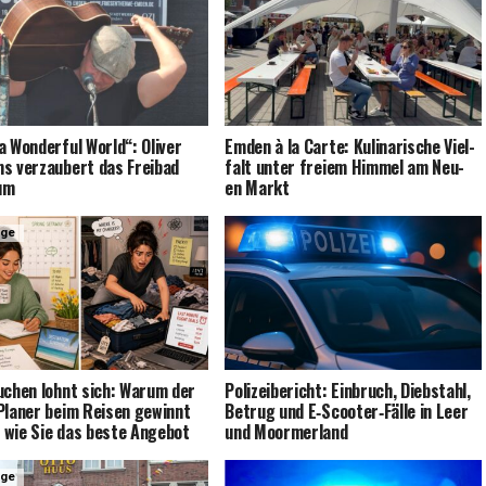
 Won­derful World“: Oli­ver
Emden à la Car­te: Kuli­na­ri­sche Viel­
s ver­zau­bert das Frei­bad
falt unter frei­em Him­mel am Neu­
um
en Markt
ige
uchen lohnt sich: War­um der
Poli­zei­be­richt: Ein­bruch, Dieb­stahl,
Pla­ner beim Rei­sen gewinnt
Betrug und E‑Scooter‑Fälle in Leer
wie Sie das bes­te Ange­bot
und Moormerland
ige