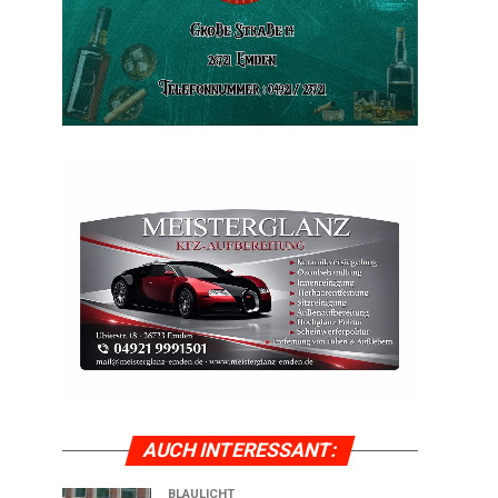
AUCH INTER­ES­SANT:
BLAULICHT