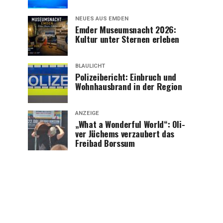
NEUES AUS EMDEN
Emder Muse­ums­nacht 2026:
Kul­tur unter Ster­nen erleben
BLAULICHT
Poli­zei­be­richt: Ein­bruch und
Wohn­haus­brand in der Region
ANZEIGE
„What a Won­derful World“: Oli­
ver Jüchems ver­zau­bert das
Frei­bad Borssum