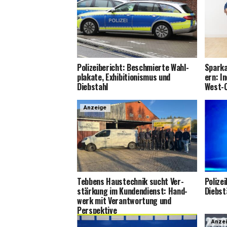
Poli­zei­be­richt: Beschmier­te Wahl­
Spar­ka
pla­ka­te, Exhi­bi­tio­nis­mus und
ern: In
Diebstahl
West-
Anzeige
Teb­bens Haus­tech­nik sucht Ver­
Poli­zei
stär­kung im Kun­den­dienst: Hand­
Dieb­st
werk mit Ver­ant­wor­tung und
Perspektive
Anze