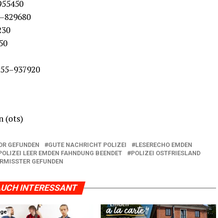
–955450
52–829680
230
450
04955–937920
n (ots)
OR GEFUNDEN
GUTE NACHRICHT POLIZEI
LESERECHO EMDEN
POLIZEI LEER EMDEN FAHNDUNG BEENDET
POLIZEI OSTFRIESLAND
RMISSTER GEFUNDEN
UCH INTERESSANT
ige