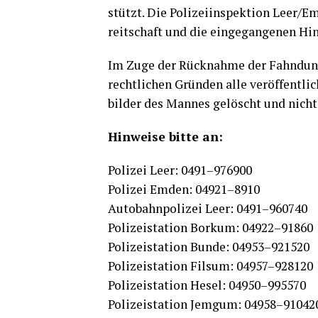
stützt. Die Poli­zei­in­spek­ti­on Leer/
reit­schaft und die ein­ge­gan­ge­nen H
Im Zuge der Rück­nah­me der Fahn­dung 
recht­li­chen Grün­den alle ver­öf­fent­li
bil­der des Man­nes gelöscht und nicht 
Hin­wei­se bit­te an:
Poli­zei Leer: 0491–976900
Poli­zei Emden: 04921–8910
Auto­bahn­po­li­zei Leer: 0491–960740
Poli­zei­sta­ti­on Bor­kum: 04922–91860
Poli­zei­sta­ti­on Bun­de: 04953–921520
Poli­zei­sta­ti­on Fils­um: 04957–928120
Poli­zei­sta­ti­on Hesel: 04950–995570
Poli­zei­sta­ti­on Jem­gum: 04958–91042