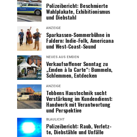
Poli­zei­be­richt: Beschmier­te
Wahl­pla­ka­te, Exhi­bi­tio­nis­mus
und Diebstahl
ANZEIGE
Spar­kas­sen-Som­mer­büh­ne in
Fald­ern: Indie-Folk, Ame­ri­ca­na
und West-Coast-Sound
NEUES AUS EMDEN
Ver­kaufs­of­fe­ner Sonn­tag zu
„Emden à la Car­te“: Bum­meln,
Schlem­men, Entdecken
ANZEIGE
Teb­bens Haus­tech­nik sucht
Ver­stär­kung im Kun­den­dienst:
Hand­werk mit Ver­ant­wor­tung
und Perspektive
BLAULICHT
Poli­zei­be­richt: Raub, Ver­letz­
te, Dieb­stäh­le und Unfälle