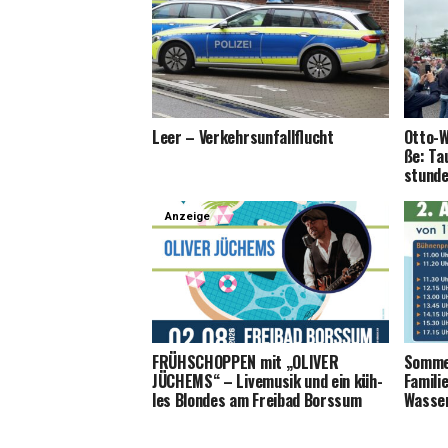
Leer – Verkehrsunfallflucht
Otto-W
ße: Ta
stun­d
Anzeige
FRÜHSCHOPPEN mit „OLIVER
Som­me
JÜCHEMS“ – Live­mu­sik und ein küh­
Fami­li
les Blon­des am Frei­bad Borssum
Wasse