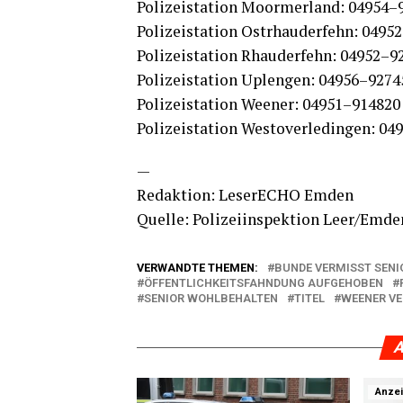
Poli­zei­sta­ti­on Moorm­er­land: 04954
Poli­zei­sta­ti­on Ost­rhau­der­fehn: 049
Poli­zei­sta­ti­on Rhau­der­fehn: 04952–9
Poli­zei­sta­ti­on Uple­n­gen: 04956–927
Poli­zei­sta­ti­on Wee­ner: 04951–914820
Poli­zei­sta­ti­on Wes­t­ov­er­le­din­gen: 
—
Redak­ti­on: Lese­r­ECHO Emden
Quel­le: Poli­zei­in­spek­ti­on Leer/Emde
VERWANDTE THEMEN:
BUNDE VERMISST SENI
ÖFFENTLICHKEITSFAHNDUNG AUFGEHOBEN
SENIOR WOHLBEHALTEN
TITEL
WEENER VE
A
Anze