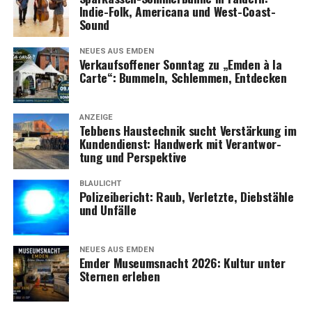
—
Indie-Folk, Ame­ri­ca­na und West-Coast-
Sound
Redak­ti­on: Lese­r­ECHO Emden
NEUES AUS EMDEN
Ver­kaufs­of­fe­ner Sonn­tag zu „Emden à la
Car­te“: Bum­meln, Schlem­men, Entdecken
ANZEIGE
Teb­bens Haus­tech­nik sucht Ver­stär­kung im
Kun­den­dienst: Hand­werk mit Ver­ant­wor­
tung und Perspektive
BLAULICHT
Poli­zei­be­richt: Raub, Ver­letz­te, Dieb­stäh­le
und Unfälle
NEUES AUS EMDEN
Emder Muse­ums­nacht 2026: Kul­tur unter
Ster­nen erleben