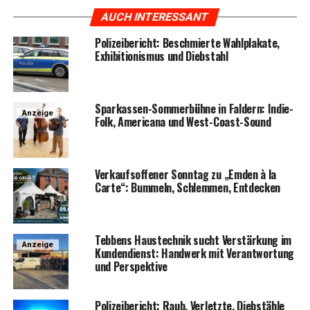
AUCH INTERESSANT
Poli­zei­be­richt: Beschmier­te Wahl­pla­ka­te,
Exhi­bi­tio­nis­mus und Diebstahl
Spar­kas­sen-Som­mer­büh­ne in Fald­ern: Indie-
Anzeige
Folk, Ame­ri­ca­na und West-Coast-Sound
Ver­kaufs­of­fe­ner Sonn­tag zu „Emden à la
Car­te“: Bum­meln, Schlem­men, Entdecken
Teb­bens Haus­tech­nik sucht Ver­stär­kung im
Anzeige
Kun­den­dienst: Hand­werk mit Ver­ant­wor­tung
und Perspektive
Poli­zei­be­richt: Raub, Ver­letz­te, Dieb­stäh­le