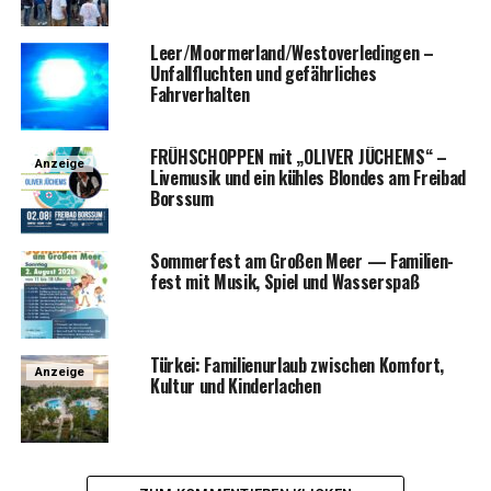
Leer/Moormerland/Westoverledingen –
Unfall­fluch­ten und gefähr­li­ches
Fahrverhalten
FRÜHSCHOPPEN mit „OLIVER JÜCHEMS“ –
Anzeige
Live­mu­sik und ein küh­les Blon­des am Frei­bad
Borssum
Som­mer­fest am Gro­ßen Meer — Fami­li­en­
fest mit Musik, Spiel und Wasserspaß
Tür­kei: Fami­li­en­ur­laub zwi­schen Kom­fort,
Anzeige
Kul­tur und Kinderlachen