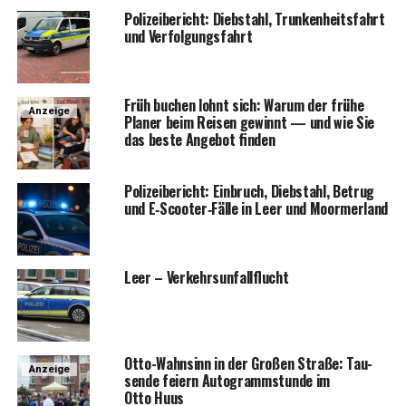
Poli­zei­be­richt: Dieb­stahl, Trun­ken­heits­fahrt
und Verfolgungsfahrt
Früh buchen lohnt sich: War­um der frü­he
Anzeige
Pla­ner beim Rei­sen gewinnt — und wie Sie
das bes­te Ange­bot finden
Poli­zei­be­richt: Ein­bruch, Dieb­stahl, Betrug
und E‑Scooter‑Fälle in Leer und Moormerland
Leer – Verkehrsunfallflucht
Otto-Wahn­sinn in der Gro­ßen Stra­ße: Tau­
Anzeige
sen­de fei­ern Auto­gramm­stun­de im
Otto Huus