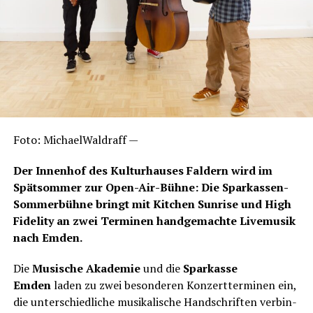
Foto: Michael­Wald­raff —
Der Innen­hof des Kul­tur­hau­ses Fald­ern wird im
Spät­som­mer zur Open-Air-Büh­ne: Die Spar­kas­sen-
Som­mer­büh­ne bringt mit Kit­chen Sun­ri­se und High
Fide­li­ty an zwei Ter­mi­nen hand­ge­mach­te Live­mu­sik
nach Emden.
Die
Musi­sche Aka­de­mie
und die
Spar­kas­se
Emden
laden zu zwei beson­de­ren Kon­zert­ter­mi­nen ein,
die unter­schied­li­che musi­ka­li­sche Hand­schrif­ten ver­bin­