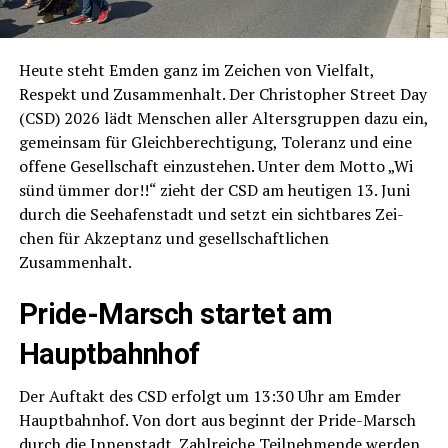
Heu­te steht Emden ganz im Zei­chen von Viel­falt,
Respekt und Zusam­men­halt. Der Chris­to­pher Street Day
(CSD) 2026 lädt Men­schen aller Alters­grup­pen dazu ein,
gemein­sam für Gleich­be­rech­ti­gung, Tole­ranz und eine
offe­ne Gesell­schaft ein­zu­ste­hen. Unter dem Mot­to „Wi
sünd ümmer dor!!“ zieht der CSD am heu­ti­gen 13. Juni
durch die See­ha­fen­stadt und setzt ein sicht­ba­res Zei­
chen für Akzep­tanz und gesell­schaft­li­chen
Zusammenhalt.
Pri­de-Marsch star­tet am
Hauptbahnhof
Der Auf­takt des CSD erfolgt um 13:30 Uhr am Emder
Haupt­bahn­hof. Von dort aus beginnt der Pri­de-Marsch
durch die Innen­stadt. Zahl­rei­che Teil­neh­men­de wer­den