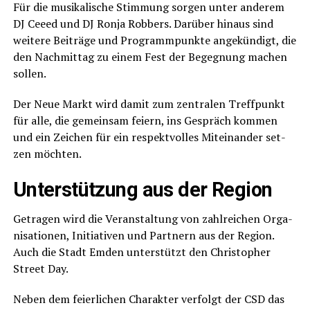
Für die musi­ka­li­sche Stim­mung sor­gen unter ande­rem
DJ Cee­ed und DJ Ron­ja Rob­bers. Dar­über hin­aus sind
wei­te­re Bei­trä­ge und Pro­gramm­punk­te ange­kün­digt, die
den Nach­mit­tag zu einem Fest der Begeg­nung machen
sollen.
Der Neue Markt wird damit zum zen­tra­len Treff­punkt
für alle, die gemein­sam fei­ern, ins Gespräch kom­men
und ein Zei­chen für ein respekt­vol­les Mit­ein­an­der set­
zen möchten.
Unter­stüt­zung aus der Region
Getra­gen wird die Ver­an­stal­tung von zahl­rei­chen Orga­
ni­sa­tio­nen, Initia­ti­ven und Part­nern aus der Regi­on.
Auch die Stadt Emden unter­stützt den Chris­to­pher
Street Day.
Neben dem fei­er­li­chen Cha­rak­ter ver­folgt der CSD das