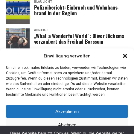
BLAULICHT
Poli­zei­be­richt: Ein­bruch und Wohn­haus­
brand in der Region
ANZEIGE
„What a Won­derful World“: Oli­ver Jüchems
ver­zau­bert das Frei­bad Borssum
Einwilligung verwalten
Um dir ein optimales Erlebnis zu bieten, verwenden wir Technologien wie
Cookies, um Geräteinformationen zu speichern und/oder darauf
zuzugreifen. Wenn du diesen Technologien zustimmst, können wir Daten
wie das Surfverhalten oder eindeutige IDs auf dieser Website verarbeiten.
Wenn du deine Einwillligung nicht erteilst oder zurückziehst, können
bestimmte Merkmale und Funktionen beeinträchtigt werden.
Akzeptieren
Ablehnen
IMPRES­SUM
DATEN­SCHUTZ
COO­KIE-RICH­T­­LI­­NIE (EU)
Diese Website benutzt Cookies. Wenn du die Website weiter