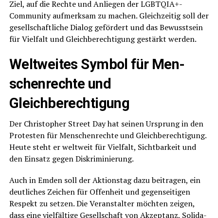
Ziel, auf die Rech­te und Anlie­gen der LGBTQIA+-
Community auf­merk­sam zu machen. Gleich­zei­tig soll der
gesell­schaft­li­che Dia­log geför­dert und das Bewusst­sein
für Viel­falt und Gleich­be­rech­ti­gung gestärkt werden.
Welt­wei­tes Sym­bol für Men­
schen­rech­te und
Gleichberechtigung
Der Chris­to­pher Street Day hat sei­nen Ursprung in den
Pro­tes­ten für Men­schen­rech­te und Gleich­be­rech­ti­gung.
Heu­te steht er welt­weit für Viel­falt, Sicht­bar­keit und
den Ein­satz gegen Diskriminierung.
Auch in Emden soll der Akti­ons­tag dazu bei­tra­gen, ein
deut­li­ches Zei­chen für Offen­heit und gegen­sei­ti­gen
Respekt zu set­zen. Die Ver­an­stal­ter möch­ten zei­gen,
dass eine viel­fäl­ti­ge Gesell­schaft von Akzep­tanz, Soli­da­