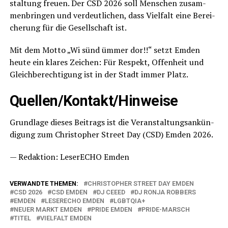
stal­tung freu­en. Der CSD 2026 soll Men­schen zusam­
men­brin­gen und ver­deut­li­chen, dass Viel­falt eine Berei­
che­rung für die Gesell­schaft ist.
Mit dem Mot­to „Wi sünd ümmer dor!!“ setzt Emden
heu­te ein kla­res Zei­chen: Für Respekt, Offen­heit und
Gleich­be­rech­ti­gung ist in der Stadt immer Platz.
Quellen/Kontakt/Hinweise
Grund­la­ge die­ses Bei­trags ist die Ver­an­stal­tungs­an­kün­
di­gung zum Chris­to­pher Street Day (CSD) Emden 2026.
— Redak­ti­on: Lese­r­ECHO Emden
VERWANDTE THEMEN:
CHRISTOPHER STREET DAY EMDEN
CSD 2026
CSD EMDEN
DJ CEEED
DJ RONJA ROBBERS
EMDEN
LESERECHO EMDEN
LGBTQIA+
NEUER MARKT EMDEN
PRIDE EMDEN
PRIDE-MARSCH
TITEL
VIELFALT EMDEN