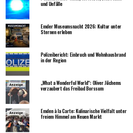
und Unfälle
Emder Muse­ums­nacht 2026: Kul­tur unter
Ster­nen erleben
Poli­zei­be­richt: Ein­bruch und Wohn­haus­brand
in der Region
„What a Won­derful World“: Oli­ver Jüchems
Anzeige
ver­zau­bert das Frei­bad Borssum
Emden à la Car­te: Kuli­na­ri­sche Viel­falt unter
Anzeige
frei­em Him­mel am Neu­en Markt