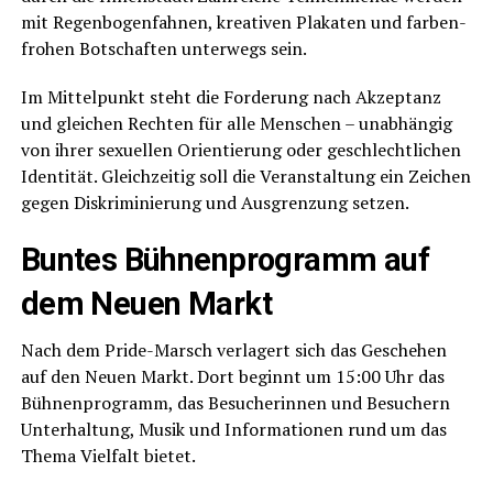
mit Regen­bo­gen­fah­nen, krea­ti­ven Pla­ka­ten und far­ben­
fro­hen Bot­schaf­ten unter­wegs sein.
Im Mit­tel­punkt steht die For­de­rung nach Akzep­tanz
und glei­chen Rech­ten für alle Men­schen – unab­hän­gig
von ihrer sexu­el­len Ori­en­tie­rung oder geschlecht­li­chen
Iden­ti­tät. Gleich­zei­tig soll die Ver­an­stal­tung ein Zei­chen
gegen Dis­kri­mi­nie­rung und Aus­gren­zung setzen.
Bun­tes Büh­nen­pro­gramm auf
dem Neu­en Markt
Nach dem Pri­de-Marsch ver­la­gert sich das Gesche­hen
auf den Neu­en Markt. Dort beginnt um 15:00 Uhr das
Büh­nen­pro­gramm, das Besu­che­rin­nen und Besu­chern
Unter­hal­tung, Musik und Infor­ma­tio­nen rund um das
The­ma Viel­falt bietet.