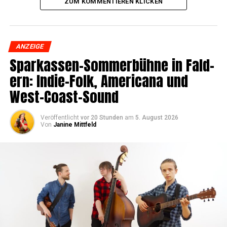
ZUM KOMMENTIEREN KLICKEN
ANZEIGE
Spar­kas­sen-Som­mer­büh­ne in Fald­
ern: Indie-Folk, Ame­ri­ca­na und
West-Coast-Sound
Veröffentlicht
vor 20 Stunden
am
5. August 2026
Von
Janine Mittfeld