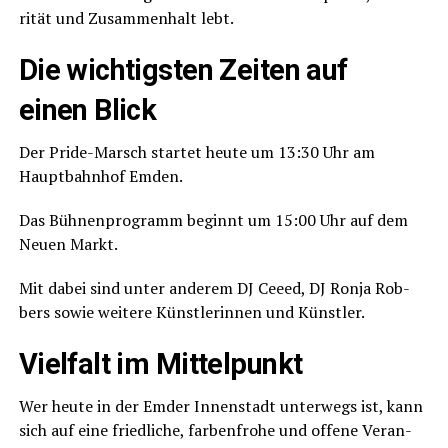
ri­tät und Zusam­men­halt lebt.
Die wich­tigs­ten Zei­ten auf
einen Blick
Der Pri­de-Marsch star­tet heu­te um 13:30 Uhr am
Haupt­bahn­hof Emden.
Das Büh­nen­pro­gramm beginnt um 15:00 Uhr auf dem
Neu­en Markt.
Mit dabei sind unter ande­rem DJ Cee­ed, DJ Ron­ja Rob­
bers sowie wei­te­re Künst­le­rin­nen und Künstler.
Viel­falt im Mittelpunkt
Wer heu­te in der Emder Innen­stadt unter­wegs ist, kann
sich auf eine fried­li­che, far­ben­fro­he und offe­ne Ver­an­